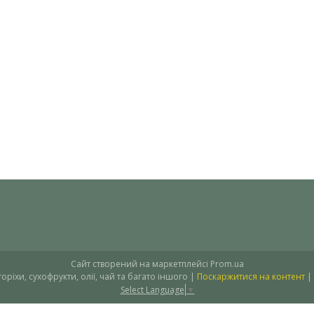
Сайт створений на маркетплейсі
Prom.ua
"Рестсервіс Плюс" – спеції, горіхи, сухофрукти, олії, чай та багато іншого |
Поскаржитися на контент
|
Select Language
▼