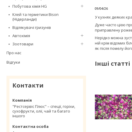
Побутова хімія HG
09/04/26
Клей та герметики Bison
У кухнях деяких кр
(Нідерланди)
Дуже часто цією пр
Відлякувачі гризунів
приправлену роже
Автохімія
Нерідко можна зуст
ній крім відомих б
Зоотовари
як після помелу йо
Про нас
Інші статті
Відгуки
Контакти
"Рестсервіс Плюс" – спеції, горіхи,
сухофрукти, олії, чай та багато
іншого