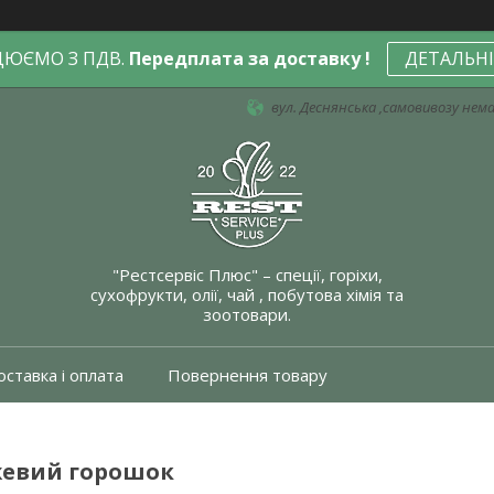
ЦЮЄМО З ПДВ.
Передплата за доставку !
ДЕТАЛЬН
вул. Деснянська ,самовивозу немає
"Рестсервіс Плюс" – спеції, горіхи,
сухофрукти, олії, чай , побутова хімія та
зоотовари.
ставка і оплата
Повернення товару
жевий горошок