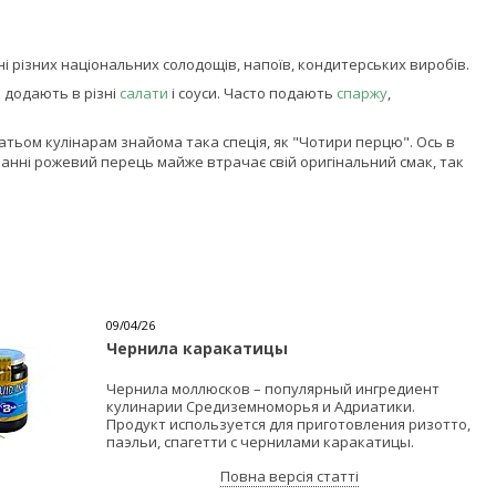
 різних національних солодощів, напоїв, кондитерських виробів.
о додають в різні
салати
і соуси. Часто подають
спаржу
,
атьом кулінарам знайома така спеція, як "Чотири перцю". Ось в
днанні рожевий перець майже втрачає свій оригінальний смак, так
09/04/26
Чернила каракатицы
Чернила моллюсков – популярный ингредиент
кулинарии Средиземноморья и Адриатики.
Продукт используется для приготовления ризотто,
паэльи, спагетти с чернилами каракатицы.
Повна версія статті