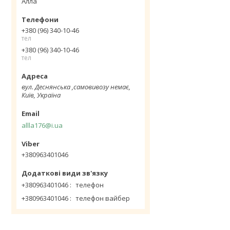
Алла
+380 (96) 340-10-46
тел
+380 (96) 340-10-46
тел
вул. Деснянська ,самовивозу немає,
Київ, Україна
allla176@i.ua
+380963401046
+380963401046
телефон
+380963401046
телефон вайбер