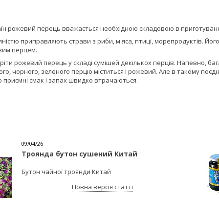
аїн рожевий перець вважається необхідною складовою в приготуванні
яністю приправляють страви з риби, м'яса, птиці, морепродуктів. Йог
вим перцем.
ріти рожевий перець у складі сумішей декількох перців. Напевно, баг
ілого, чорного, зеленого перцю міститься і рожевий. Але в такому поє
го приємні смак і запах швидко втрачаються.
09/04/26
Троянда бутон сушений Китай
Бутон чайної троянди Китай
Повна версія статті