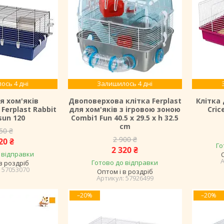
ось 4 дні
Залишилось 4 дні
я хом'яків
Двоповерхова клітка Ferplast
Клітка 
Ferplast Rabbit
для хом'яків з ігровою зоною
Cric
sun 120
Combi1 Fun 40.5 x 29.5 x h 32.5
cm
50 ₴
2 900 ₴
20 ₴
Го
2 320 ₴
 відправки
Готово до відправки
в роздріб
57053070
Оптом і в роздріб
57926499
–20%
–20%