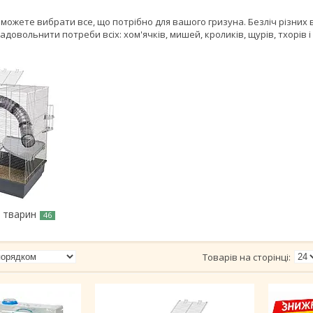
 зможете вибрати все, що потрібно для вашого гризуна. Безліч різних
довольнити потреби всіх: хом'ячків, мишей, кроликів, щурів, тхорів і б
х тварин
46