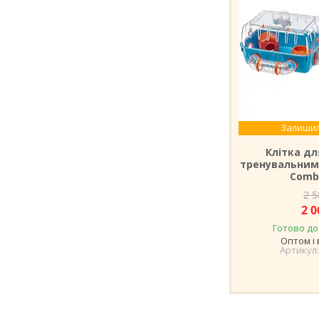
Залишил
Клітка дл
тренувальним 
Combi
2 5
2 0
Готово до
Оптом і 