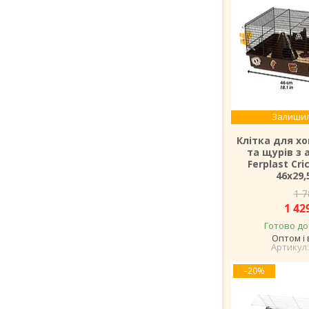
Залишил
Клітка для х
та щурів з
Ferplast Cric
46х29,
1 7
1 42
Готово до
Оптом і 
–20%