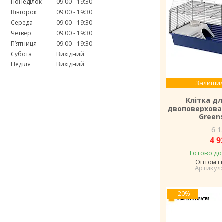
Понеділок
09:00
19:30
Вівторок
09:00
19:30
Середа
09:00
19:30
Четвер
09:00
19:30
Пʼятниця
09:00
19:30
Субота
Вихідний
Неділя
Вихідний
Залишил
Клітка дл
двоповерхова 
Green
6 1
4 9
Готово до
Оптом і 
–20%