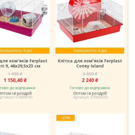
Залишилось 4 дні
Залишилось 4 дні
для хом'яків Ferplast
Клітка для хом'яків Ferplast
eti 9, 46х29,5х23 см
Coney Island
1 438 ₴
2 800 ₴
1 150,40 ₴
2 240 ₴
тово до відправки
Готово до відправки
Оптом і в роздріб
Оптом і в роздріб
57009070
57003070
–20%