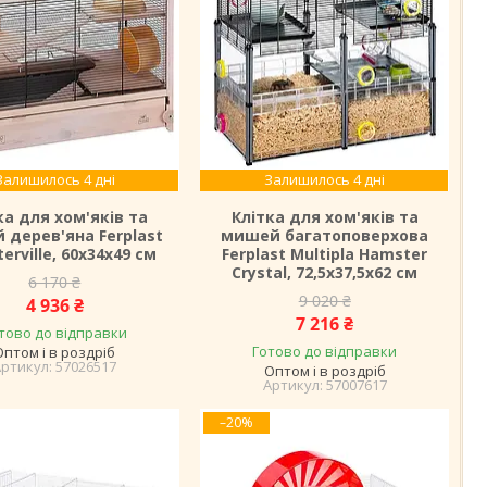
Залишилось 4 дні
Залишилось 4 дні
ка для хом'яків та
Клітка для хом'яків та
 дерев'яна Ferplast
мишей багатоповерхова
erville, 60х34х49 см
Ferplast Multipla Hamster
Crystal, 72,5х37,5х62 см
6 170 ₴
9 020 ₴
4 936 ₴
7 216 ₴
тово до відправки
Готово до відправки
Оптом і в роздріб
57026517
Оптом і в роздріб
57007617
–20%