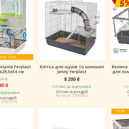
ось 4 дні
изунів Ferplast
Клітка для щурів та шиншил
Велика 
6х29,5х54 см
Jenny Ferplast
для хом
8 200 ₴
00 ₴
40 ₴
Готово до відправки
Го
Оптом і в роздріб
 відправки
57058801
в роздріб
57922599
–20%