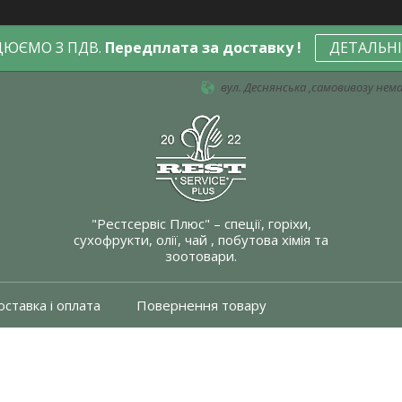
ЦЮЄМО З ПДВ.
Передплата за доставку !
ДЕТАЛЬН
вул. Деснянська ,самовивозу немає
"Рестсервіс Плюс" – спеції, горіхи,
сухофрукти, олії, чай , побутова хімія та
зоотовари.
ставка і оплата
Повернення товару