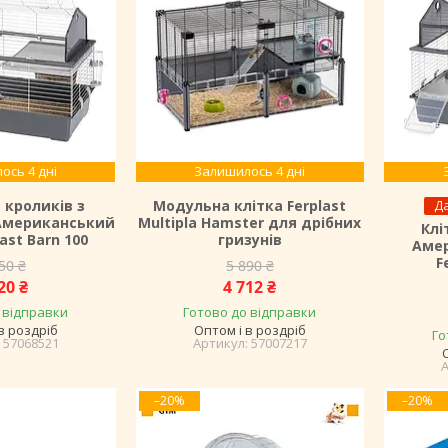
ось 4 дні
Залишилось 4 дні
 кроликів з
Модульна клітка Ferplast
Да
Американський
Multipla Hamster для дрібних
Клі
ast Barn 100
гризунів
Аме
F
50 ₴
5 890 ₴
20 ₴
4 712 ₴
 відправки
Готово до відправки
в роздріб
Оптом і в роздріб
Го
57068521
57007217
–20%
–20%