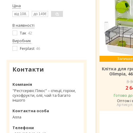
Ціна
В наявності
Так
42
Виробник
Ferplast
46
Залишил
Контакти
Клітка для гр
Olimpia, 4
3 3
2 6
"Рестсервіс Плюс" – спеції, горіхи,
сухофрукти, олії, чай та багато
Готово до
іншого
Оптом і 
Алла