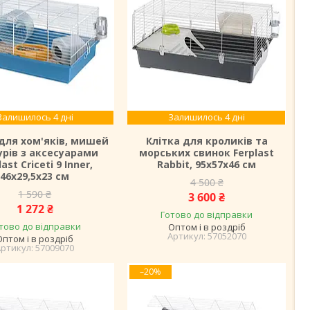
Залишилось 4 дні
Залишилось 4 дні
 для хом'яків, мишей
Клітка для кроликів та
урів з аксесуарами
морських свинок Ferplast
last Criceti 9 Inner,
Rabbit, 95х57х46 см
46х29,5х23 см
4 500 ₴
1 590 ₴
3 600 ₴
1 272 ₴
Готово до відправки
тово до відправки
Оптом і в роздріб
57052070
Оптом і в роздріб
57009070
–20%