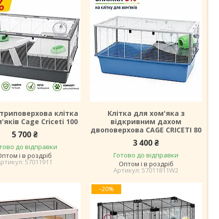
триповерхова клітка
Клітка для хом'яка з
'яків Cage Criceti 100
відкривним дахом
двоповерхова CAGE CRICETI 80
5 700 ₴
3 400 ₴
тово до відправки
Готово до відправки
Оптом і в роздріб
57011911
Оптом і в роздріб
57011811W2
–20%