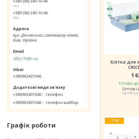
+380 (96) 340-10-46
тел
+380 (96) 340-10-46
тел
вул. Деснянська ,самовивозу немає,
Київ, Україна
allla176@i.ua
Клітка для 
CRIC
1 6
+380963401046
Готово до
Оптом і 
+380963401046
телефон
+380963401046
телефон вайбер
–20%
Графік роботи