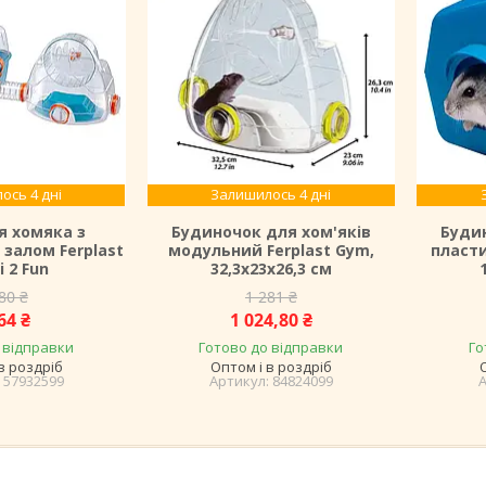
ось 4 дні
Залишилось 4 дні
я хомяка з
Будиночок для хом'яків
Буди
залом Ferplast
модульний Ferplast Gym,
пласти
 2 Fun
32,3х23х26,3 см
80 ₴
1 281 ₴
64 ₴
1 024,80 ₴
 відправки
Готово до відправки
Го
в роздріб
Оптом і в роздріб
57932599
84824099