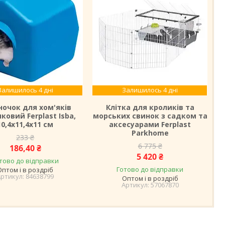
Залишилось 4 дні
Залишилось 4 дні
ночок для хом'яків
Клітка для кроликів та
ковий Ferplast Isba,
морських свинок з садком та
10,4х11,4х11 см
аксесуарами Ferplast
Parkhome
233 ₴
6 775 ₴
186,40 ₴
5 420 ₴
тово до відправки
Готово до відправки
Оптом і в роздріб
84638799
Оптом і в роздріб
57067870