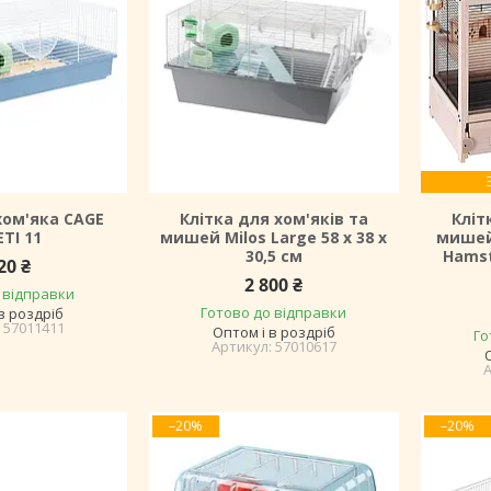
хом'яка CAGE
Клітка для хом'яків та
Кліт
ETI 11
мишей Milos Large 58 x 38 x
мишей
30,5 см
Hamst
20 ₴
2 800 ₴
 відправки
Готово до відправки
в роздріб
57011411
Оптом і в роздріб
Го
57010617
–20%
–20%