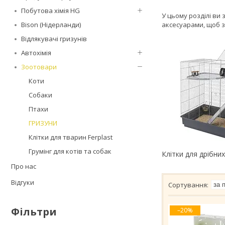
Побутова хімія HG
У цьому розділі ви
Bison (Нідерланди)
аксесуарами, щоб за
Відлякувачі гризунів
Автохімія
Зоотовари
Коти
Собаки
Птахи
ГРИЗУНИ
Клітки для тварин Ferplast
Грумінг для котів та собак
Клітки для дрібни
Про нас
Відгуки
Фільтри
–20%