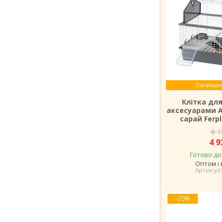
Залишил
Клітка для
аксесуарами 
сарай Ferpl
6 1
4 9
Готово до
Оптом і 
–20%