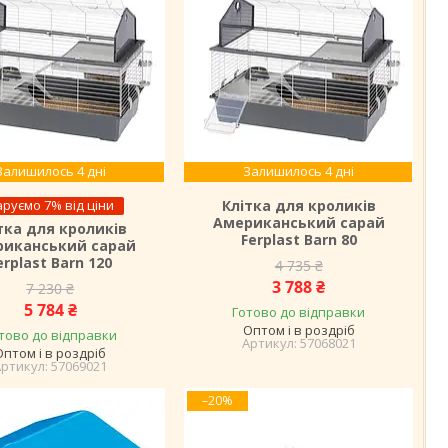
Залишилось 4 дні
Залишилось 4 дні
руємо 7% від ціни
Клітка для кроликів
Американський сарай
тка для кроликів
Ferplast Barn 80
риканський сарай
erplast Barn 120
4 735 ₴
3 788 ₴
7 230 ₴
5 784 ₴
Готово до відправки
Оптом і в роздріб
тово до відправки
57068021
Оптом і в роздріб
57069021
–20%