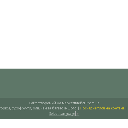
Сайт створений на маркетплейсі
Prom.ua
"Рестсервіс Плюс" – спеції, горіхи, сухофрукти, олії, чай та багато іншого |
Поскаржитися на контент
|
Select Language
▼