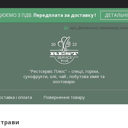
ЦЮЄМО З ПДВ.
Передплата за доставку !
ДЕТАЛЬН
вул. Деснянська ,самовивозу немає
"Рестсервіс Плюс" – спеції, горіхи,
сухофрукти, олії, чай , побутова хімія та
зоотовари.
ставка і оплата
Повернення товару
 трави