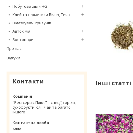
Побутова хімія HG
Клей та герметики Bison, Tesa
Відлякувачі гризунів
Автохімія
Зоотовари
Про нас
Відгуки
Контакти
Інші статті
"Рестсервіс Плюс" – спеції, горіхи,
сухофрукти, олії, чай та багато
іншого
Алла