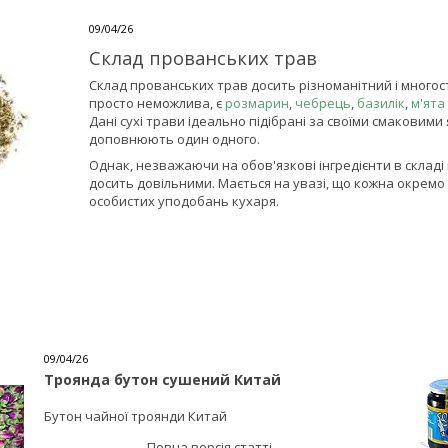
09/04/26
Склад прованських трав
Склад прованських трав досить різноманітний і много
просто неможлива, є
розмарин
,
чебрець
,
базилік
,
м'ята
Дані сухі трави ідеально підібрані за своїми смаковим
доповнюють один одного.
Однак, незважаючи на обов'язкові інгредієнти в склад
досить довільними. Мається на увазі, що кожна окремо
особистих уподобань кухаря.
09/04/26
Троянда бутон сушений Китай
Бутон чайної троянди Китай
Повна версія статті