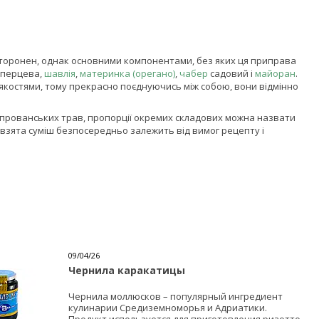
сторонен, однак основними компонентами, без яких ця приправа
перцева,
шавлія
,
материнка (орегано)
,
чабер
садовий і
майоран
.
и якостями, тому прекрасно поєднуючись між собою, вони відмінно
і прованських трав, пропорції окремих складових можна назвати
 взята суміш безпосередньо залежить від вимог рецепту і
09/04/26
Чернила каракатицы
Чернила моллюсков – популярный ингредиент
кулинарии Средиземноморья и Адриатики.
Продукт используется для приготовления ризотто,