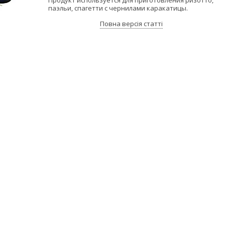
паэльи, спагетти с чернилами каракатицы.
Повна версія статті