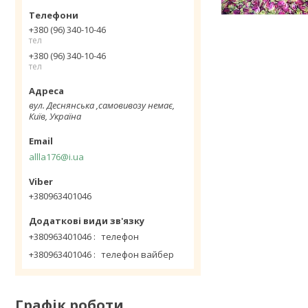
+380 (96) 340-10-46
тел
+380 (96) 340-10-46
тел
вул. Деснянська ,самовивозу немає,
Київ, Україна
allla176@i.ua
+380963401046
+380963401046
телефон
+380963401046
телефон вайбер
Графік роботи