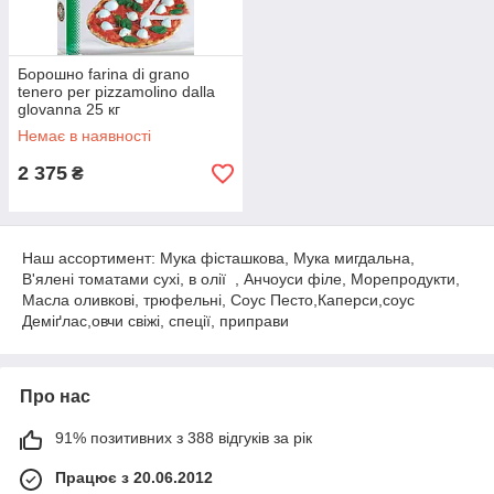
Борошно farina di grano
tenero per pizzamolino dalla
glovanna 25 кг
Немає в наявності
2 375
₴
Наш ассортимент: Мука фісташкова, Мука мигдальна,
В'ялені томатами сухі, в олії , Анчоуси філе, Морепродукти,
Масла оливкові, трюфельні, Соус Песто,Каперси,соус
Деміґлас,овчи свіжі, спеції, приправи
Про нас
91% позитивних з 388 відгуків за рік
Працює з 20.06.2012