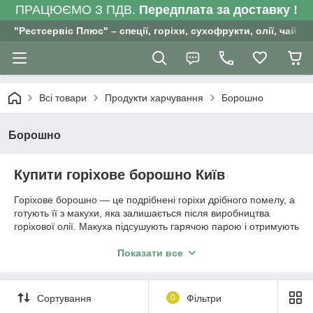
ПРАЦЮЄМО З ПДВ.
Передплата за доставку !
"Рестсервіс Плюс" – спеції, горіхи, сухофрукти, олії, чай , 
Всі товари
Продукти харчування
Борошно
Борошно
Купити горіхове борошно Київ
Горіхове борошно — це подрібнені горіхи дрібного помелу, а
готують її з макухи, яка залишається після виробництва
горіхової олії. Макуха підсушують гарячою парою і отримують
горіхове борошно. При цьому горіхи можуть бути як
обсмаженими, так і сирими, що впливає на смак та поживні
Показати все
властивості борошна.
Сортування
0
Фільтри