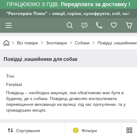
ПРАЦЮЄМО З ПДВ.
Передплата за доставку !
"Рестсервіс Плюс" – спеції, горіхи, сухофрукти, олії, чай , 
Всі товари
Зоотовари
Собаки
Повідці ,нашийники
Повідці ,нашийники для собак
Trixi
Ferplast
Повідець – необхідна амуніція, яка обов'язково має бути в
будинку, де є собака. Повідець дозволяє контролювати
переміщення вихованця на вулиці, під час прогулянки, та у
громадських місцях.
Сортування
0
Фільтри