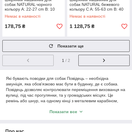
собак NATURAL чорного
собак NATURAL бежевого
кольору A: 22-27 cm B: 10
кольору C A: 55-63 cm B: 40
mm
mm
Немає в наявності
Немає в наявності
178,75
1 128,75
₴
₴
Показати ще
1
/ 2
Які бувають поводки для собак Повідець – необхідна
амуніція, яка обов'язково має бути в будинку, де є собака.
Повідець дозволяє контролювати переміщення вихованця на
вулиці, під час прогулянки, та у громадських місцях. Це
ремінь або шнур, на одному кінці з металевим карабіном,
яким він пристібається до шлейки або нашийника, на іншому
Показати все
- петлею або рулеткою. Матеріал повідця може бути різний: •
брезент; • синтетичний шнур або тасьма; • шкіра; • метал.
Підходити до вибору повідця слід відповідально. Зверніть
увагу на матеріал, довжину, наскільки зручно кінець повідця
Про нас