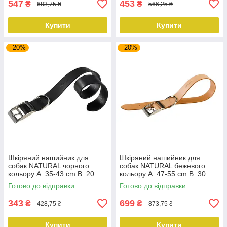
547
453
₴
₴
683,75 ₴
566,25 ₴
Купити
Купити
–20%
–20%
Шкіряний нашийник для
Шкіряний нашийник для
собак NATURAL чорного
собак NATURAL бежевого
кольору A: 35-43 cm B: 20
кольору A: 47-55 cm B: 30
mm
mm
Готово до відправки
Готово до відправки
343
699
₴
₴
428,75 ₴
873,75 ₴
Купити
Купити