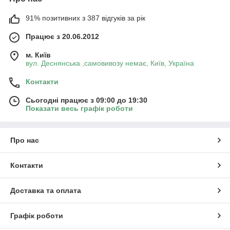
лежить у руці. Можливо, знадобиться кілька різних повідків
для різних випадків: виставка, вигул у парку, дресирування,
91% позитивних з 387 відгуків за рік
прогулянка за містом тощо. Підбирати повідець слід з
урахуванням породи, віку улюбленця та того, наскільки він
Працює з 20.06.2012
активний та енергійний. Для великого активного собаки,
природно, потрібен потужніший повідець, ніж для чихуахуа
м. Київ
або йорка. Коли ви визначитеся з призначенням повідця,
вул. Деснянська ,самовивозу немає, Київ, Україна
можна приступати до вибору.
Контакти
Сьогодні працює з 09:00 до 19:30
Показати весь графік роботи
Про нас
Контакти
Доставка та оплата
Графік роботи