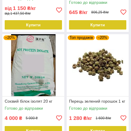
Готово до відправки
1 150
від
₴/кг
645
₴/кг
806,25 ₴/кг
від 1 437,50 ₴/кг
Купити
Купити
–20%
Топ продажів
–20%
Соєвий білок ізолят 20 кг
Перець зелений горошок 1 кг
Готово до відправки
Готово до відправки
4 000
1 280
₴
₴/кг
5 000 ₴
1 600 ₴/кг
Купити
Купити