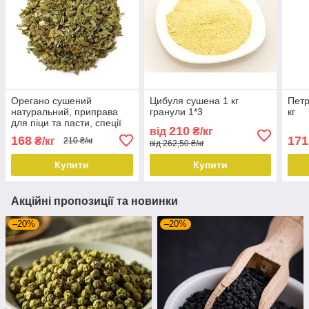
Орегано сушений
Цибуля сушена 1 кг
Петр
натуральний, приправа
гранули 1*3
кг
для піци та пасти, спеції
210
від
₴/кг
для соусів 1кг
168
171
₴/кг
210 ₴/кг
від 262,50 ₴/кг
Купити
Купити
Акційні пропозиції та новинки
–20%
–20%