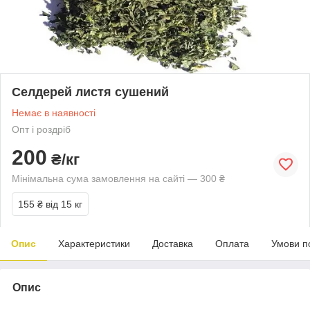
Селдерей листя сушений
Немає в наявності
Опт і роздріб
200
₴/кг
Мінімальна сума замовлення на сайті — 300 ₴
155 ₴
від 15 кг
Опис
Характеристики
Доставка
Оплата
Умови п
Опис