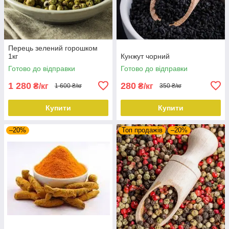
Перець зелений горошком
1кг
Кунжут чорний
Готово до відправки
Готово до відправки
1 280
280
₴/кг
₴/кг
1 600 ₴/кг
350 ₴/кг
Купити
Купити
–20%
Топ продажів
–20%