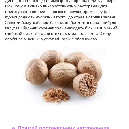
Дивно, але ця спеція неймовірно добре підходить до сирів.
Ось чому її активно використовують у ресторанах для
приготування сирних і вершкових соусів, кремів і суфле.
Кухарі додають мускатний горіх і до страв з овочів і зелені.
Завдяки йому, кабачок, баклажан, броколі, шпинат, цибуля,
капуста і будь-які коренеплоди знаходять більш вишуканий і
глибокий смак. У складі етнічних страв Близького Сходу,
особливо м'ясних, мускатний горіх є обов'язково.
🔹
Прямий постачальник натуральних