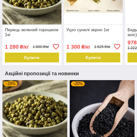
Перець зелений горошком
Уцхо сунелі зерно 1кг
Бадь
1кг
аніс)
978
1 280
1 300
₴/кг
₴/кг
1 600 ₴/кг
1 625 ₴/кг
1 222
Купити
Купити
Акційні пропозиції та новинки
–20%
–20%