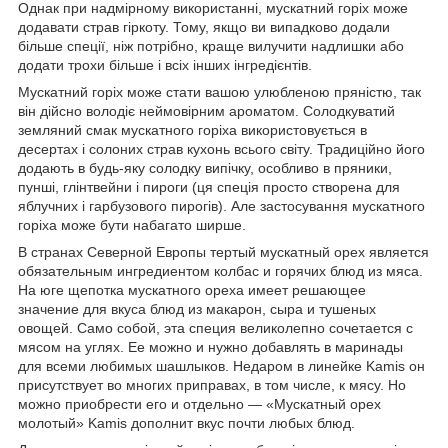
Однак при надмірному використанні, мускатний горіх може
додавати страв гіркоту. Тому, якщо ви випадково додали
більше спеції, ніж потрібно, краще вилучити надлишки або
додати трохи більше і всіх інших інгредієнтів.
Мускатний горіх може стати вашою улюбленою пряністю, так
він дійсно володіє неймовірним ароматом. Солодкуватий
земляний смак мускатного горіха використовується в
десертах і солоних страв кухонь всього світу. Традиційно його
додають в будь-яку солодку випічку, особливо в пряники,
пунші, глінтвейни і пироги (ця спеція просто створена для
яблучних і гарбузового пирогів). Але застосування мускатного
горіха може бути набагато ширше.
В странах Северной Европы тертый мускатный орех является
обязательным ингредиентом колбас и горячих блюд из мяса.
На юге щепотка мускатного ореха имеет решающее
значение для вкуса блюд из макарон, сыра и тушеных
овощей. Само собой, эта специя великолепно сочетается с
мясом на углях. Ее можно и нужно добавлять в маринады
для всеми любимых шашлыков. Недаром в линейке Kamis он
присутствует во многих приправах, в том числе, к мясу. Но
можно приобрести его и отдельно — «Мускатный орех
молотый» Kamis дополнит вкус почти любых блюд.