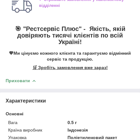
відділенні
🎯 "
Рестсервіс Плюс
" -
Якість, якій
довіряють тисячі клієнтів по всій
Україні!
💙Ми цінуємо кожного клієнта та гарантуємо відмінний
сервіс та продукцію.
🛒 Зробіть замовлення вже зараз!
Приховати
Характеристики
Основні
Вага
0.5 г
Країна виробник
Індонезія
Упаковка
Поліетиленовий пакет