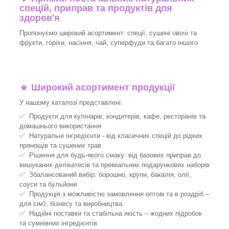
спецій, приправ та продуктів для
здоров'я
Пропонуємо широкий асортимент: спеції, сушені овочі та
фрукти, горіхи, насіння, чай, суперфуди та багато іншого
🔹
Широкий асортимент продукції
У нашому каталозі представлені:
✅ Продукти для кулінарів, кондитерів, кафе, ресторанів та
домашнього використання
✅ Натуральні інгредієнти - від класичних спецій до рідких
прянощів та сушених трав
✅ Рішення для будь-якого смаку: від базових приправ до
вишуканих делікатесів та преміальних подарункових наборів
✅ Збалансований вибір: борошно, крупи, бакалія, олії,
соуси та бульйони
✅ Продукція з можливістю замовлення оптом та в роздріб –
для сім'ї, бізнесу та виробництва.
✅ Надійні поставки та стабільна якість – жодних підробок
та сумнівних інгредієнтів