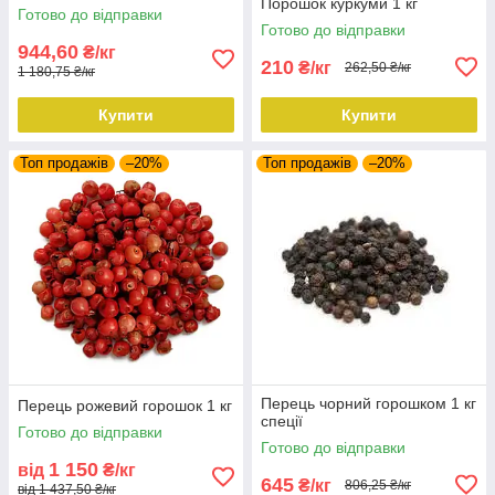
Порошок куркуми 1 кг
Готово до відправки
Готово до відправки
944,60
₴/кг
210
₴/кг
262,50 ₴/кг
1 180,75 ₴/кг
Купити
Купити
Топ продажів
–20%
Топ продажів
–20%
Перець чорний горошком 1 кг
Перець рожевий горошок 1 кг
спеції
Готово до відправки
Готово до відправки
1 150
від
₴/кг
645
₴/кг
806,25 ₴/кг
від 1 437,50 ₴/кг