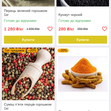
Перець зелений горошком
1кг
Кунжут чорний
Готово до відправки
Готово до відправки
1 280
280
₴/кг
₴/кг
1 600 ₴/кг
350 ₴/кг
Купити
Купити
Топ продажів
–20%
–20%
Суміш п'яти перців горошком
1кг