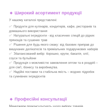
🔹
Широкий асортимент продукції
У нашому каталозі представлені:
✅ Продукти для кулінарів, кондитерів, кафе, ресторанів та
домашнього використання
✅ Натуральні інгредієнти - від класичних спецій до рідких
прянощів та сушених трав
✅ Рішення для будь-якого смаку: від базових приправ до
вишуканих делікатесів та преміальних подарункових наборів
✅ Збалансований вибір: борошно, крупи, бакалія, олії,
соуси та бульйони
✅ Продукція з можливістю замовлення оптом та в роздріб –
для сім'ї, бізнесу та виробництва.
✅ Надійні поставки та стабільна якість – жодних підробок
та сумнівних інгредієнтів
🔹
Професійні консультації
Менеджери проконсультують щодо вибору товарів.