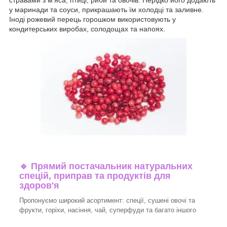
стравами з м'яса, птиці, риби та овочів. Нерідко його додають
у маринади та соуси, прикрашають їм холодці та заливне.
Іноді рожевий перець горошком використовують у
кондитерських виробах, солодощах та напоях.
🔹
Прямий постачальник натуральних
спецій, приправ та продуктів для
здоров'я
Пропонуємо широкий асортимент: спеції, сушені овочі та
фрукти, горіхи, насіння, чай, суперфуди та багато іншого