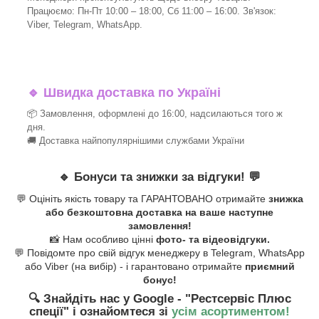
Працюємо: Пн-Пт 10:00 – 18:00, Сб 11:00 – 16:00. Зв'язок:
Viber, Telegram, WhatsApp.
🔹
Швидка доставка по Україні
📦 Замовлення, оформлені до 16:00, надсилаються того ж
дня.
🚚 Доставка найпопулярнішими службами України
🔹
Бонуси та знижки за відгуки!
💬
💬 Оцініть якість товару та ГАРАНТОВАНО отримайте
знижка
або безкоштовна доставка на ваше наступне
замовлення!
📸 Нам особливо цінні
фото- та відеовідгуки.
💬 Повідомте про свій відгук менеджеру в Telegram, WhatsApp
або Viber (на вибір) - і гарантовано отримайте
приємний
бонус!
🔍 Знайдіть нас у Google - "Рестсервіс Плюс
спеції"
і ознайомтеся зі
усім асортиментом!