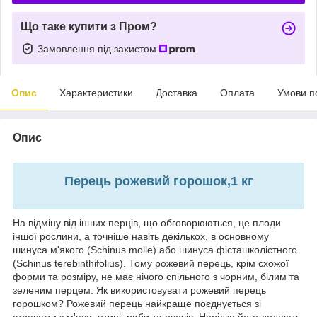
Що таке купити з Пром?
Замовлення під захистом
Опис
Характеристики
Доставка
Оплата
Умови п
Опис
Перець рожевий горошок,1 кг
На відміну від інших перців, що обговорюються, це плоди
іншої рослини, а точніше навіть декількох, в основному
шинуса м'якого (Schinus molle) або шинуса фісташколістного
(Schinus terebinthifolius). Тому рожевий перець, крім схожої
форми та розміру, не має нічого спільного з чорним, білим та
зеленим перцем. Як використовувати рожевий перець
горошком? Рожевий перець найкраще поєднується зі