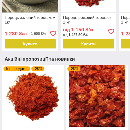
Перець зелений горошком
Перець рожевий горошок
Пере
1кг
1 кг
1 кг
1 150
від
₴/кг
1 280
1 2
₴/кг
1 600 ₴/кг
від 1 437,50 ₴/кг
Купити
Купити
Акційні пропозиції та новинки
Топ продажів
–20%
–20%