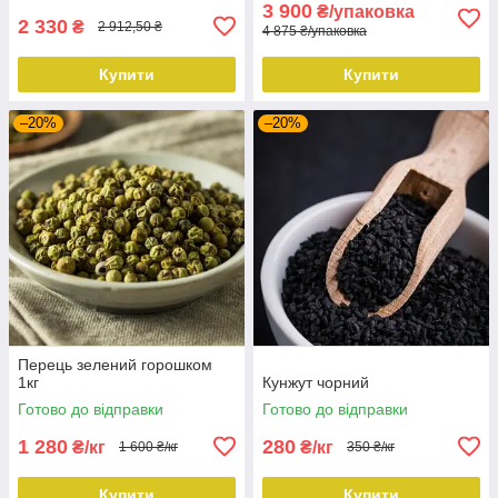
3 900
₴/упаковка
2 330
₴
2 912,50 ₴
4 875 ₴/упаковка
Купити
Купити
–20%
–20%
Перець зелений горошком
1кг
Кунжут чорний
Готово до відправки
Готово до відправки
1 280
280
₴/кг
₴/кг
1 600 ₴/кг
350 ₴/кг
Купити
Купити