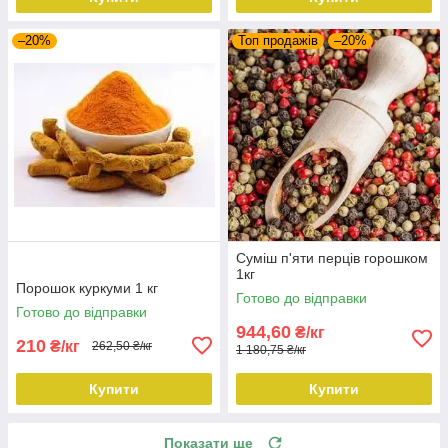
–20%
Топ продажів
–20%
Суміш п'яти перців горошком
1кг
Порошок куркуми 1 кг
Готово до відправки
Готово до відправки
944,60
₴/кг
210
₴/кг
262,50 ₴/кг
1 180,75 ₴/кг
Купити
Купити
Показати ще