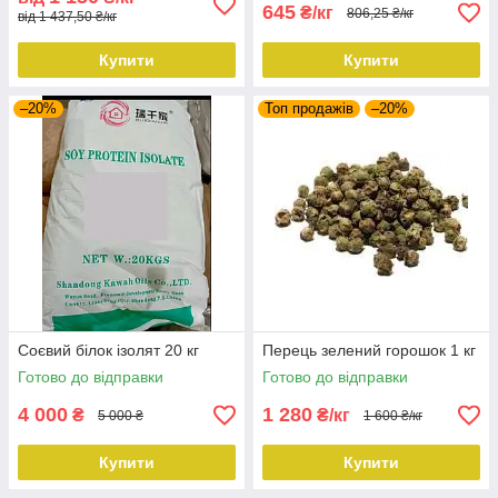
645
₴/кг
806,25 ₴/кг
від 1 437,50 ₴/кг
Купити
Купити
–20%
Топ продажів
–20%
Соєвий білок ізолят 20 кг
Перець зелений горошок 1 кг
Готово до відправки
Готово до відправки
4 000
1 280
₴
₴/кг
5 000 ₴
1 600 ₴/кг
Купити
Купити