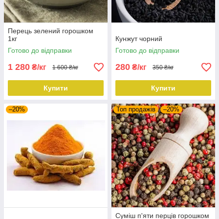
Перець зелений горошком
1кг
Кунжут чорний
Готово до відправки
Готово до відправки
1 280
280
₴/кг
₴/кг
1 600 ₴/кг
350 ₴/кг
Купити
Купити
–20%
Топ продажів
–20%
Суміш п'яти перців горошком