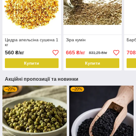
Цедра апельсіна сушена 1
Зіра кумін
Барб
кг
560
665
708
₴/кг
₴/кг
831,25 ₴/кг
Купити
Купити
Акційні пропозиції та новинки
–20%
–20%