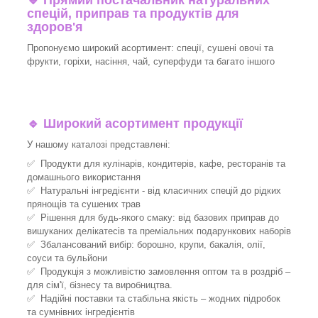
🔹
Прямий постачальник натуральних
спецій, приправ та продуктів для
здоров'я
Пропонуємо широкий асортимент: спеції, сушені овочі та
фрукти, горіхи, насіння, чай, суперфуди та багато іншого
🔹
Широкий асортимент продукції
У нашому каталозі представлені:
✅ Продукти для кулінарів, кондитерів, кафе, ресторанів та
домашнього використання
✅ Натуральні інгредієнти - від класичних спецій до рідких
прянощів та сушених трав
✅ Рішення для будь-якого смаку: від базових приправ до
вишуканих делікатесів та преміальних подарункових наборів
✅ Збалансований вибір: борошно, крупи, бакалія, олії,
соуси та бульйони
✅ Продукція з можливістю замовлення оптом та в роздріб –
для сім'ї, бізнесу та виробництва.
✅ Надійні поставки та стабільна якість – жодних підробок
та сумнівних інгредієнтів