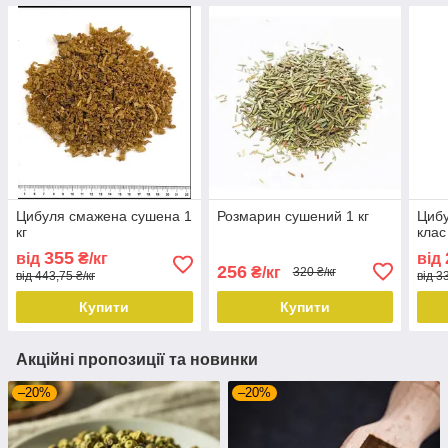
Цибуля смажена сушена 1
Розмарин сушений 1 кг
Цибу
кг
клас
355
від
₴/кг
від
256
₴/кг
320 ₴/кг
від 443,75 ₴/кг
від 3
Купити
Купити
Акційні пропозиції та новинки
–20%
–20%