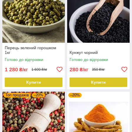
Перець зелений горошком
1кг
Кунжут чорний
Готово до відправки
Готово до відправки
1 280
280
₴/кг
₴/кг
1 600 ₴/кг
350 ₴/кг
Купити
Купити
Топ продажів
–20%
–20%