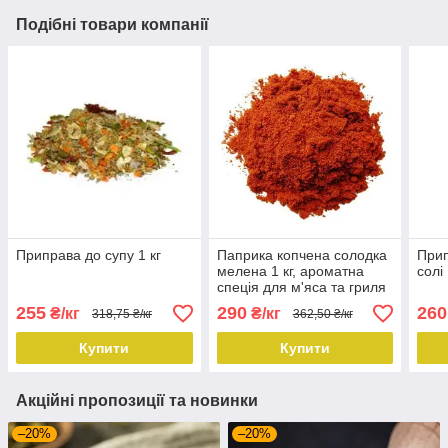
Подібні товари компанії
Приправа до супу 1 кг
Паприка копчена солодка
Прип
мелена 1 кг, ароматна
солі 
спеція для м'яса та гриля
255
290
260
₴/кг
₴/кг
318,75 ₴/кг
362,50 ₴/кг
Купити
Купити
Акційні пропозиції та новинки
–20%
–20%