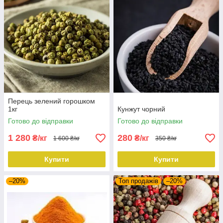
Перець зелений горошком
1кг
Кунжут чорний
Готово до відправки
Готово до відправки
1 280
280
₴/кг
₴/кг
1 600 ₴/кг
350 ₴/кг
Купити
Купити
–20%
Топ продажів
–20%