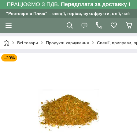
ПРАЦЮЄМО З ПДВ.
Передплата за доставку !
"Рестсервіс Плюс" – спеції, горіхи, сухофрукти, олії, чай , 
Всі товари
Продукти харчування
Спеції, приправи, 
–20%