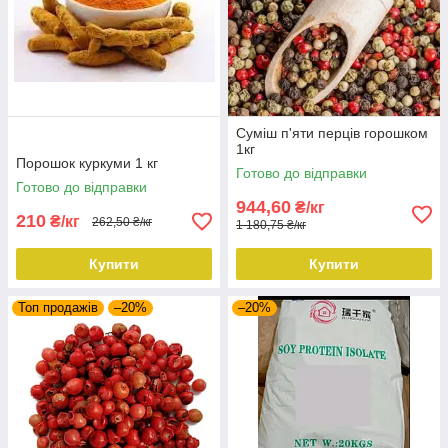
Суміш п'яти перців горошком
1кг
Порошок куркуми 1 кг
Готово до відправки
Готово до відправки
944,60
₴/кг
210
₴/кг
262,50 ₴/кг
1 180,75 ₴/кг
Купити
Купити
Топ продажів
–20%
–20%