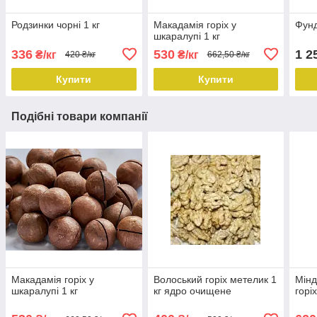
Родзинки чорні 1 кг
Макадамія горіх у
Фунд
шкаралупі 1 кг
336
530
1 2
₴/кг
₴/кг
420 ₴/кг
662,50 ₴/кг
Купити
Купити
Подібні товари компанії
Макадамія горіх у
Волоський горіх метелик 1
Мінд
шкаралупі 1 кг
кг ядро очищене
горі