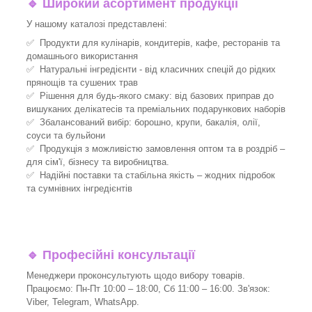
🔹
Широкий асортимент продукції
У нашому каталозі представлені:
✅ Продукти для кулінарів, кондитерів, кафе, ресторанів та
домашнього використання
✅ Натуральні інгредієнти - від класичних спецій до рідких
прянощів та сушених трав
✅ Рішення для будь-якого смаку: від базових приправ до
вишуканих делікатесів та преміальних подарункових наборів
✅ Збалансований вибір: борошно, крупи, бакалія, олії,
соуси та бульйони
✅ Продукція з можливістю замовлення оптом та в роздріб –
для сім'ї, бізнесу та виробництва.
✅ Надійні поставки та стабільна якість – жодних підробок
та сумнівних інгредієнтів
🔹
Професійні консультації
Менеджери проконсультують щодо вибору товарів.
Працюємо: Пн-Пт 10:00 – 18:00, Сб 11:00 – 16:00. Зв'язок:
Viber, Telegram, WhatsApp.