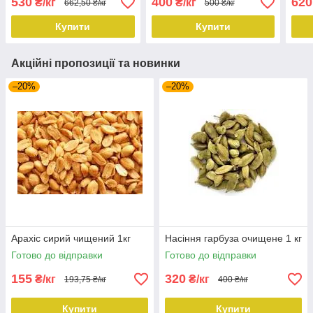
530
400
620
₴/кг
₴/кг
662,50 ₴/кг
500 ₴/кг
Купити
Купити
Акційні пропозиції та новинки
–20%
–20%
Арахіс сирий чищений 1кг
Насіння гарбуза очищене 1 кг
Готово до відправки
Готово до відправки
155
320
₴/кг
₴/кг
193,75 ₴/кг
400 ₴/кг
Купити
Купити