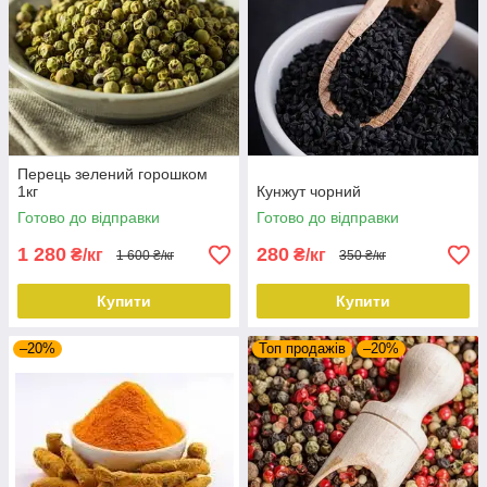
Перець зелений горошком
1кг
Кунжут чорний
Готово до відправки
Готово до відправки
1 280
280
₴/кг
₴/кг
1 600 ₴/кг
350 ₴/кг
Купити
Купити
–20%
Топ продажів
–20%