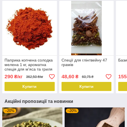
Паприка копчена солодка
Спеції для глінтвейну 47
Бази
мелена 1 кг, ароматна
грамів
спеція для м'яса та гриля
290
48,60
155
₴/кг
₴
362,50 ₴/кг
60,75 ₴
Купити
Купити
Акційні пропозиції та новинки
–20%
–20%