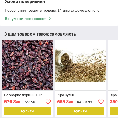
Умови повернення
Повернення товару впродовж 14 днів за домовленістю
Всі умови повернення
З цим товаром також замовляють
Барбарис чорний 1 кг
Зіра кумін
Зіра
576
665
350
₴/кг
₴/кг
720 ₴/кг
831,25 ₴/кг
Купити
Купити