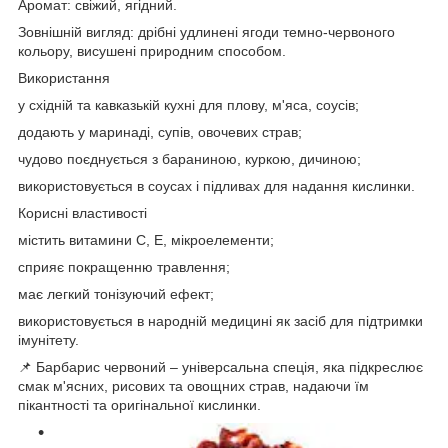
Аромат: свіжий, ягідний.
Зовнішній вигляд: дрібні удлинені ягоди темно-червоного
кольору, висушені природним способом.
Використання
у східній та кавказькій кухні для плову, м'яса, соусів;
додають у маринаді, супів, овочевих страв;
чудово поєднується з бараниною, куркою, дичиною;
використовується в соусах і підливах для надання кислинки.
Корисні властивості
містить витамини С, Е, мікроелементи;
сприяє покращенню травлення;
має легкий тонізуючий ефект;
використовується в народній медицині як засіб для підтримки
імунітету.
📌 Барбарис червоний – універсальна спеція, яка підкреслює
смак м'ясних, рисових та овощних страв, надаючи їм
пікантності та оригінальної кислинки.