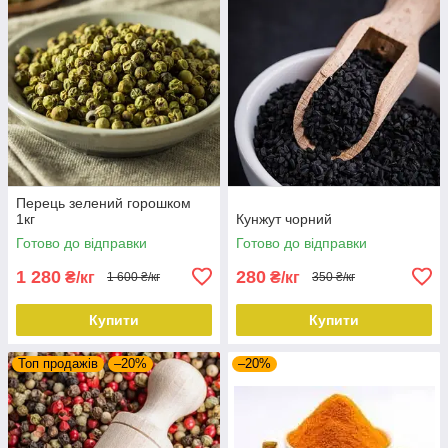
Перець зелений горошком
1кг
Кунжут чорний
Готово до відправки
Готово до відправки
1 280
280
₴/кг
₴/кг
1 600 ₴/кг
350 ₴/кг
Купити
Купити
Топ продажів
–20%
–20%