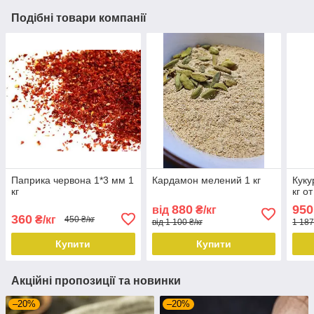
Подібні товари компанії
Паприка червона 1*3 мм 1
Кардамон мелений 1 кг
Куку
кг
кг от
880
950
від
₴/кг
360
₴/кг
450 ₴/кг
від 1 100 ₴/кг
1 187
Купити
Купити
Акційні пропозиції та новинки
–20%
–20%