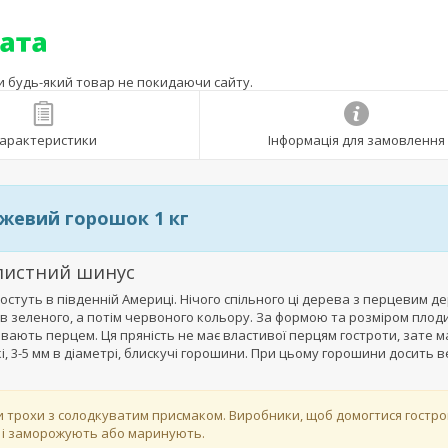
ти будь-який товар не покидаючи сайту.
арактеристики
Інформація для замовлення
жевий горошок 1 кг
олистний шинус
остуть в південній Америці. Нічого спільного ці дерева з перцевим д
дів зеленого, а потім червоного кольору. За формою та розміром плод
вають перцем. Ця пряність не має властивої перцям гостроти, зате м
, 3-5 мм в діаметрі, блискучі горошини. При цьому горошини досить в
ни трохи з солодкуватим присмаком. Виробники, щоб домогтися гостро
ть і заморожують або маринують.