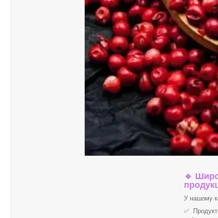
🔹
Широ
продукц
У нашому к
✅ Продукти