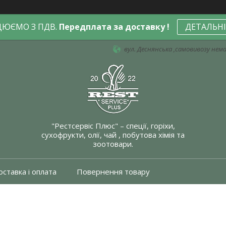
ЦЮЄМО З ПДВ.
Передплата за доставку !
ДЕТАЛЬН
вул. Деснянська ,самовивозу немає
"Рестсервіс Плюс" – спеції, горіхи,
сухофрукти, олії, чай , побутова хімія та
зоотовари.
ставка і оплата
Повернення товару