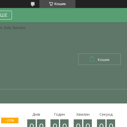
Кошик
ІШЕ
, Київ, Україна
Кошик
Днів
Годин
Хвилин
Секунд
–20%
0
0
0
0
0
0
0
0