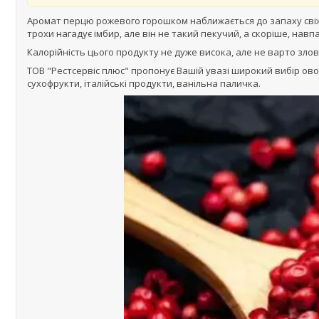
Аромат перцю рожевого горошком наближається до запаху свіжо
трохи нагадує імбир, але він не такий пекучий, а скоріше, навп
Калорійність цього продукту не дуже висока, але не варто зл
ТОВ "Рестсервіс плюс" пропонує Вашій увазі широкий вибір овоч
сухофрукти, італійські продукти, ванільна паличка.