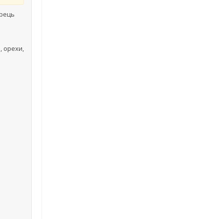
ерець
, орехи,