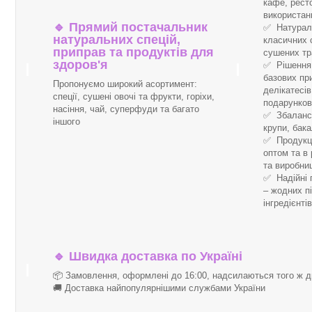
кафе, рест
використан
🔹
Прямий постачальник
✅ Натуральн
натуральних спецій,
класичних 
приправ та продуктів для
сушених тр
здоров'я
✅ Рішення 
базових пр
Пропонуємо широкий асортимент:
делікатесі
спеції, сушені овочі та фрукти, горіхи,
подарунков
насіння, чай, суперфуди та багато
✅ Збалансо
іншого
крупи, бака
✅ Продукці
оптом та в 
та виробни
✅ Надійні 
– жодних п
інгредієнті
🔹
Швидка доставка по Україні
📦 Замовлення, оформлені до 16:00, надсилаються того ж д
🚚 Доставка найпопулярнішими службами України