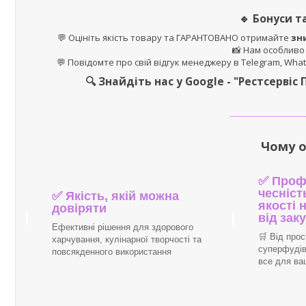
🔹
Бонуси та
💬 Оцініть якість товару та ГАРАНТОВАНО отримайте
зн
📸 Нам особливо
💬 Повідомте про свій відгук менеджеру в Telegram, What
🔍 Знайдіть нас у Google - "Рестсервіс 
___________
Чому о
✅ Профе
чесніст
✅ Якість, якій можна
якості 
довіряти
від зак
Ефективні рішення для здорового
🛒 Від прос
харчування, кулінарної творчості та
суперфудів
повсякденного використання
все для ва