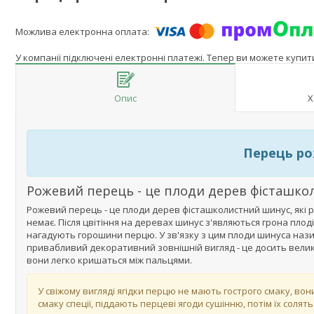
У компанії підключені електронні платежі. Тепер ви можете купи
Опис
Х
Перець ро
Рожевий перець - це плоди дерев фісташк
Рожевий перець - це плоди дерев фісташколистний шинус, які р
немає. Після цвітіння на деревах шинус з'являються грона пло
нагадують горошини перцю. У зв'язку з цим плоди шинуса нази
привабливий декоративний зовнішній вигляд - це досить великі
вони легко кришаться між пальцями.
У свіжому вигляді ягідки перцю не мають гострого смаку, во
смаку спеції, піддають перцеві ягоди сушінню, потім їх соля