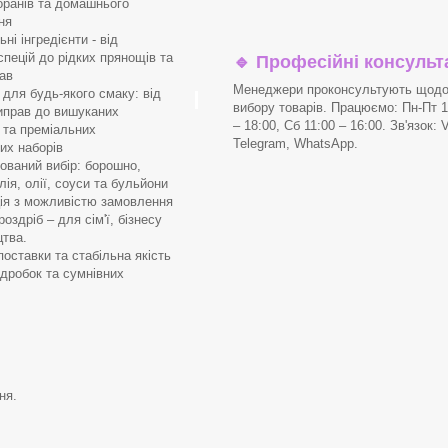
оранів та домашнього
ня
і інгредієнти - від
спецій до рідких прянощів та
🔹
Професійні консульта
ав
Менеджери проконсультують щод
для будь-якого смаку: від
вибору товарів. Працюємо: Пн-Пт 1
иправ до вишуканих
– 18:00, Сб 11:00 – 16:00. Зв'язок: V
в та преміальних
Telegram, WhatsApp.
их наборів
ваний вибір: борошно,
лія, олії, соуси та бульйони
я з можливістю замовлення
роздріб – для сім'ї, бізнесу
цтва.
поставки та стабільна якість
ідробок та сумнівних
в
ня.