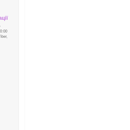
ції
о
0:00
iber,