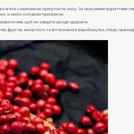
ї м'яти з невеликою присутністю анісу. За смаковими відчуттями п
аки, із кисло-солодким присмаком.
овживати ним, щоб не завдати шкоди здоров'ю.
ів, фруктів, імпортного та вітчизняного виробництва, спеції, прянощі