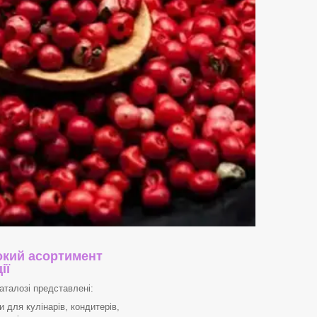
кий асортимент
ії
аталозі представлені:
 для кулінарів, кондитерів,