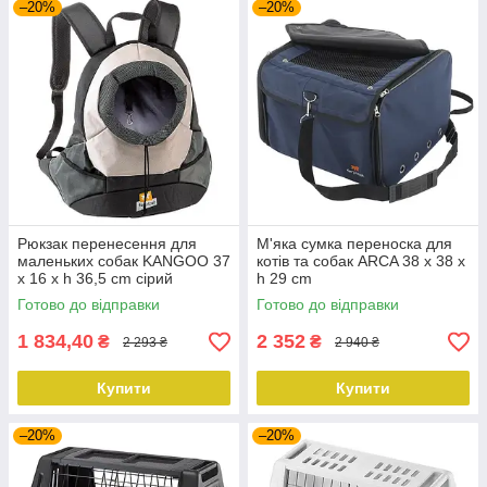
–20%
–20%
Рюкзак перенесення для
М'яка сумка переноска для
маленьких собак KANGOO 37
котів та собак ARCA 38 x 38 x
x 16 x h 36,5 cm сірий
h 29 cm
Готово до відправки
Готово до відправки
1 834,40
2 352
₴
₴
2 293 ₴
2 940 ₴
Купити
Купити
–20%
–20%