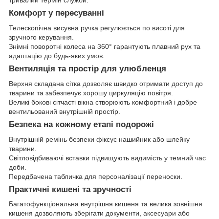
тривалий термін служби.
Комфорт у пересуванні
Телескопічна висувна ручка регулюється по висоті для
зручного керування.
Знімні поворотні колеса на 360° гарантують плавний рух та
адаптацію до будь-яких умов.
Вентиляція та простір для улюбленця
Верхня складана сітка дозволяє швидко отримати доступ до
тварини та забезпечує хорошу циркуляцію повітря.
Великі бокові сітчасті вікна створюють комфортний і добре
вентильований внутрішній простір.
Безпека на кожному етапі подорожі
Внутрішній ремінь безпеки фіксує нашийник або шлейку
тварини.
Світловідбиваючі вставки підвищують видимість у темний час
доби.
Передбачена табличка для персоналізації переноски.
Практичні кишені та зручності
Багатофункціональна внутрішня кишеня та велика зовнішня
кишеня дозволяють зберігати документи, аксесуари або