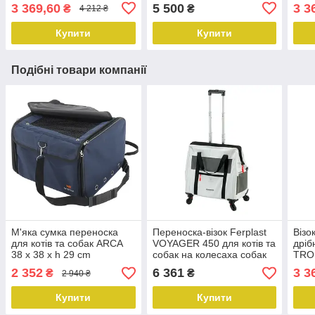
cm
cm
3 369,60
5 500
3 3
₴
₴
4 212 ₴
Купити
Купити
Подібні товари компанії
М'яка сумка переноска
Переноска-візок Ferplast
Візо
для котів та собак ARCA
VOYAGER 450 для котів та
дріб
38 x 38 x h 29 cm
собак на колесаха собак
TROL
на колесах
cm
2 352
6 361
3 3
₴
₴
2 940 ₴
Купити
Купити