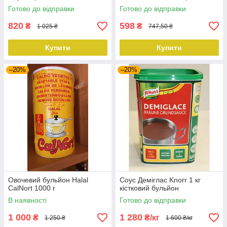
Готово до відправки
Готово до відправки
820
598
₴
₴
1 025 ₴
747,50 ₴
Купити
Купити
–20%
–20%
Овочевий бульйон Halal
Соус Деміглас Knorr 1 кг
CalNort 1000 г
кістковий бульйон
В наявності
Готово до відправки
1 000
1 280
₴
₴/кг
1 250 ₴
1 600 ₴/кг