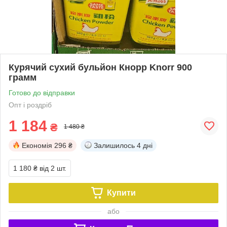
Курячий сухий бульйон Кнорр Knorr 900
грамм
Готово до відправки
Опт і роздріб
1 184
₴
1 480 ₴
Економія
296 ₴
Залишилось
4 дні
1 180 ₴
від 2 шт.
Купити
або