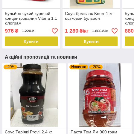
Бульйон сухий курячий
Соус Деміглас Knorr 1 кг
Буль
концентрований Vitana 1.1
кістковий бульйон
конц
кілограм
кіло
976
1 280
880
₴
₴/кг
1 220 ₴
1 600 ₴/кг
Купити
Купити
Акційні пропозиції та новинки
–20%
Новинка
–20%
Соус Теріякі Provil 2.4 кг
Паста Том Ям 900 грам