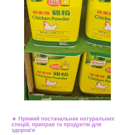
🔹
Прямий постачальник натуральних
спецій, приправ та продуктів для
здоров'я