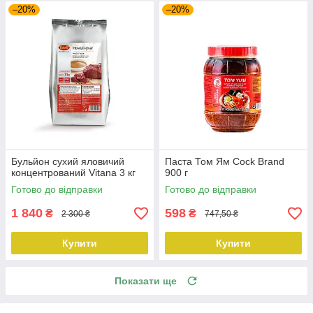
–20%
–20%
Бульйон сухий яловичий
Паста Том Ям Cock Brand
концентрований Vitana 3 кг
900 г
Готово до відправки
Готово до відправки
1 840
598
₴
₴
2 300 ₴
747,50 ₴
Купити
Купити
Показати ще