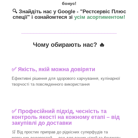
бонус!
🔍 Знайдіть нас у Google - "Рестсервіс Плюс
спеції"
і ознайомтеся зі
усім асортиментом!
_______________________________
Чому обирають нас? 🔥
✅ Якість, якій можна довіряти
Ефективні рішення для здорового харчування, кулінарної
творчості та повсякденного використання
✅ Професійний підхід, чесність та
контроль якості на кожному етапі – від
закупівлі до доставки
🛒 Від простих приправ до рідкісних суперфудів та
морських водоростей — все для ваших цілей та бюджету