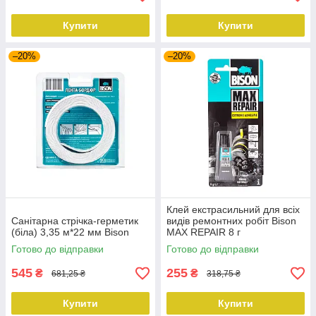
Купити
Купити
–20%
–20%
Клей екстрасильний для всіх
Санітарна стрічка-герметик
видів ремонтних робіт Bison
(біла) 3,35 м*22 мм Bison
MAX REPAIR 8 г
Готово до відправки
Готово до відправки
545
255
₴
₴
681,25 ₴
318,75 ₴
Купити
Купити