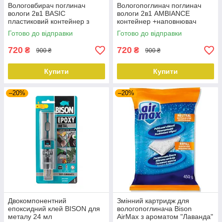
Вологовбирач поглинач
Вологопоглинач поглинач
вологи 2в1 BASIC
вологи 2в1 AMBIANCE
пластиковий контейнер з
контейнер +наповнювач
кришкою, наповнювач 450гр
450гр Bison
Готово до відправки
Готово до відправки
Bison
720
720
₴
₴
900 ₴
900 ₴
Купити
Купити
–20%
–20%
Двокомпонентний
Змінний картридж для
епоксидний клей BISON для
вологопоглинача Bison
металу 24 мл
AirMax з ароматом "Лаванда"