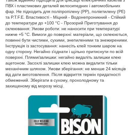
Також відмінно підходить для фіксації електричних кабелів з
ПВХ і пластикових деталей велосипедних і автомобільних
фар. Не підходить для поліпропілену (PP), поліетилену (PE)
та P.T.F.E. Властивості - Міцний - Водонепроникний - Стійкий
до температури до +100 °C - Прозорий Приготування до
склеювання: Умови роботи: не наносити при температурі
нижче +5 °C. Вимоги до поверхні: матеріали, що склеюються,
повинні бути чистими, сухими, знепиленими та знежиреними.
Інструкція із застосування: нанесіть клей тонким шаром на
одну сторону. Негайно з'єднати і щільно притиснути по всій
поверхні. Плями/залишки: негайно видаліть залишки клею
ацетоном. Засохлі залишки клею можна видалити тільки
механічним шляхом. Умови зберігання: не менше 24 місяців
від дати виготовлення. Після відкриття термін придатності
обмежений. Зберігати в сухому, прохолодному та
захищеному від морозу місці.