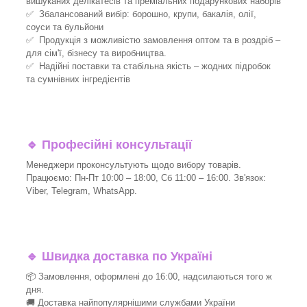
вишуканих делікатесів та преміальних подарункових наборів
✅ Збалансований вибір: борошно, крупи, бакалія, олії,
соуси та бульйони
✅ Продукція з можливістю замовлення оптом та в роздріб –
для сім'ї, бізнесу та виробництва.
✅ Надійні поставки та стабільна якість – жодних підробок
та сумнівних інгредієнтів
🔹
Професійні консультації
Менеджери проконсультують щодо вибору товарів.
Працюємо: Пн-Пт 10:00 – 18:00, Сб 11:00 – 16:00. Зв'язок:
Viber, Telegram, WhatsApp.
🔹
Швидка доставка по Україні
📦 Замовлення, оформлені до 16:00, надсилаються того ж
дня.
🚚 Доставка найпопулярнішими службами України