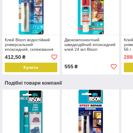
Клей Bison водостійкий
Двокомпонентний
Клей
універсальний
швидкодійний епоксидний
унів
епоксидний, склеювання
клей 24 мл Bison
56 г
під водою 56 г
412,50
288
₴
555
₴
Купити
Подібні товари компанії