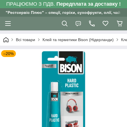
ПРАЦЮЄМО З ПДВ.
Передплата за доставку !
"Рестсервіс Плюс" – спеції, горіхи, сухофрукти, олії, чай , 
Всі товари
Клей та герметики Bison (Нідерланди)
Кле
–20%