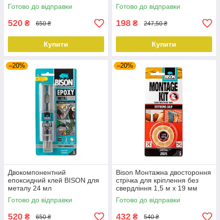
450 г
Готово до відправки
Готово до відправки
520
198
₴
₴
650 ₴
247,50 ₴
Купити
Купити
–20%
–20%
Двокомпонентний
Bison Монтажна двостороння
епоксидний клей BISON для
стрічка для кріплення без
металу 24 мл
свердління 1,5 м х 19 мм
Готово до відправки
Готово до відправки
520
432
₴
₴
650 ₴
540 ₴