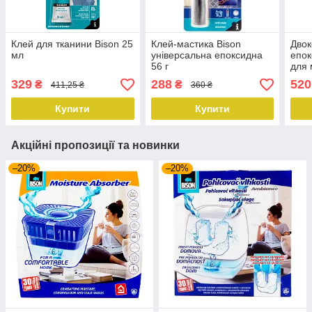
Клей для тканини Bison 25
Клей-мастика Bison
Дво
мл
універсальна епоксидна
епок
56 г
для 
329
288
520
₴
₴
411,25 ₴
360 ₴
Купити
Купити
Акційні пропозиції та новинки
–20%
–20%