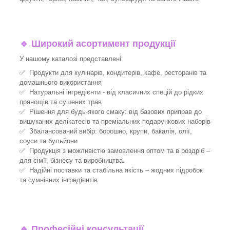
🔹
Широкий асортимент продукції
У нашому каталозі представлені:
✅ Продукти для кулінарів, кондитерів, кафе, ресторанів та
домашнього використання
✅ Натуральні інгредієнти - від класичних спецій до рідких
прянощів та сушених трав
✅ Рішення для будь-якого смаку: від базових приправ до
вишуканих делікатесів та преміальних подарункових наборів
✅ Збалансований вибір: борошно, крупи, бакалія, олії,
соуси та бульйони
✅ Продукція з можливістю замовлення оптом та в роздріб –
для сім'ї, бізнесу та виробництва.
✅ Надійні поставки та стабільна якість – жодних підробок
та сумнівних інгредієнтів
🔹
Професійні консультації