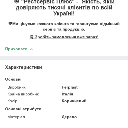
🎯 "
Рестсервіс Плюс
" -
Якість, якій
довіряють тисячі клієнтів по всій
Україні!
💙Ми цінуємо кожного клієнта та гарантуємо відмінний
сервіс та продукцію.
🛒 Зробіть замовлення вже зараз!
Приховати
Характеристики
Основні
Виробник
Ferplast
Країна виробник
Італія
Колір
Коричневий
Основні атрибути
Матеріал
Дерево