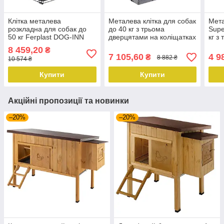
Клітка металева
Металева клітка для собак
Мета
розкладна для собак до
до 40 кг з трьома
Supe
50 кг Ferplast DOG-INN
дверцятами на коліщатках
кг з
120
Superior 105 Ferplast
колі
8 459,20
₴
107x77xh73.5 см
7 105,60
4 9
₴
8 882 ₴
10 574 ₴
Купити
Купити
Акційні пропозиції та новинки
–20%
–20%