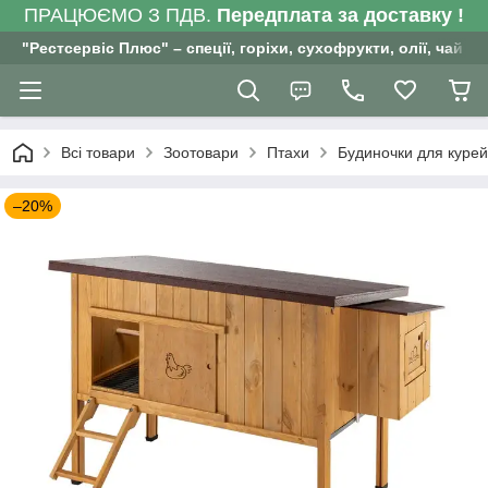
ПРАЦЮЄМО З ПДВ.
Передплата за доставку !
"Рестсервіс Плюс" – спеції, горіхи, сухофрукти, олії, чай , 
Всі товари
Зоотовари
Птахи
Будиночки для курей
–20%