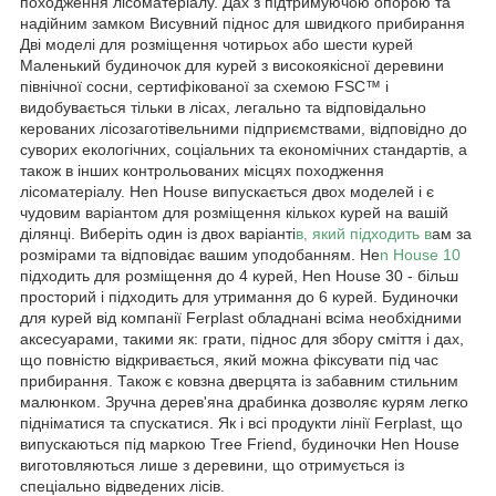
походження лісоматеріалу. Дах з підтримуючою опорою та
надійним замком Висувний піднос для швидкого прибирання
Дві моделі для розміщення чотирьох або шести курей
Маленький будиночок для курей з високоякісної деревини
північної сосни, сертифікованої за схемою FSC™ і
видобувається тільки в лісах, легально та відповідально
керованих лісозаготівельними підприємствами, відповідно до
суворих екологічних, соціальних та економічних стандартів, а
також в інших контрольованих місцях походження
лісоматеріалу. Hen House випускається двох моделей і є
чудовим варіантом для розміщення кількох курей на вашій
ділянці. Виберіть один із двох варіанті
в, який підходить в
ам за
розмірами та відповідає вашим уподобанням. He
n House 10
підходить для розміщення до 4 курей, Hen House 30 - більш
просторий і підходить для утримання до 6 курей. Будиночки
для курей від компанії Ferplast обладнані всіма необхідними
аксесуарами, такими як: грати, піднос для збору сміття і дах,
що повністю відкривається, який можна фіксувати під час
прибирання. Також є ковзна дверцята із забавним стильним
малюнком. Зручна дерев'яна драбинка дозволяє курям легко
підніматися та спускатися. Як і всі продукти лінії Ferplast, що
випускаються під маркою Tree Friend, будиночки Hen House
виготовляються лише з деревини, що отримується із
спеціально відведених лісів.