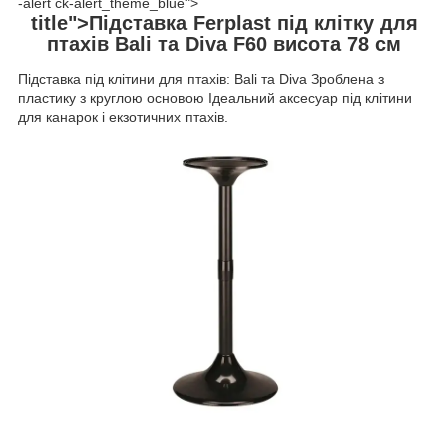
-alert ck-alert_theme_blue">
title">Підставка Ferplast під клітку для
птахів Bali та Diva F60 висота 78 см
Підставка під клітини для птахів: Bali та Diva Зроблена з
пластику з круглою основою Ідеальний аксесуар під клітини
для канарок і екзотичних птахів.