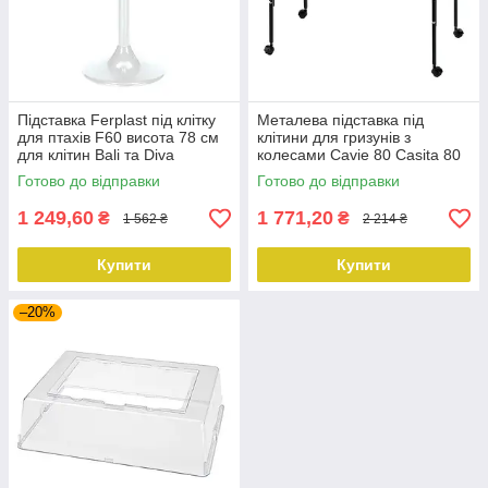
Підставка Ferplast під клітку
Металева підставка під
для птахів F60 висота 78 см
клітини для гризунів з
для клітин Bali та Diva
колесами Cavie 80 Casita 80
Criceti 15 Furat
Готово до відправки
Готово до відправки
73,5x44xh50cm
1 249,60
1 771,20
₴
₴
1 562 ₴
2 214 ₴
Купити
Купити
–20%