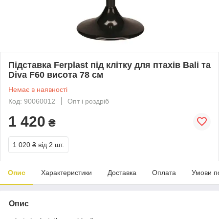
Підставка Ferplast під клітку для птахів Bali та
Diva F60 висота 78 см
Немає в наявності
Код: 90060012
Опт і роздріб
1 420
₴
1 020 ₴
від 2 шт.
Опис
Характеристики
Доставка
Оплата
Умови п
Опис