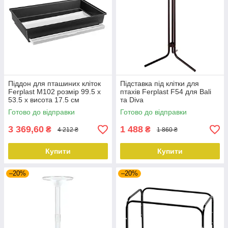
Піддон для пташиних кліток
Підставка під клітки для
Ferplast M102 розмір 99.5 x
птахів Ferplast F54 для Bali
53.5 x висота 17.5 см
та Diva
Готово до відправки
Готово до відправки
3 369,60
1 488
₴
₴
4 212 ₴
1 860 ₴
Купити
Купити
–20%
–20%