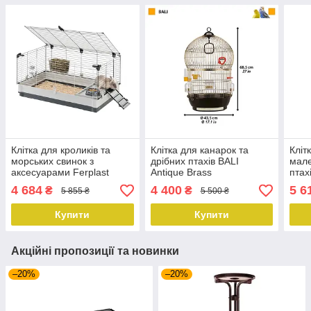
Клітка для кроликів та
Клітка для канарок та
Кліт
морських свинок з
дрібних птахів BALI
мале
аксесуарами Ferplast
Antique Brass
птах
Krolik L, 120х60х50 см
х 38
4 684
4 400
5 6
₴
₴
5 855 ₴
5 500 ₴
Купити
Купити
Акційні пропозиції та новинки
–20%
–20%