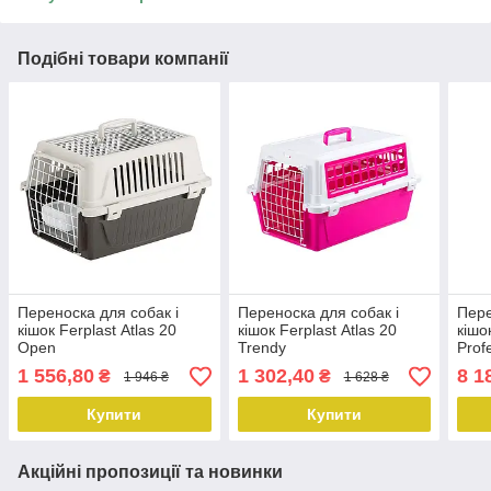
Подібні товари компанії
Переноска для собак і
Переноска для собак і
Пере
кішок Ferplast Atlas 20
кішок Ferplast Atlas 20
кішо
Open
Trendy
Prof
1 556,80
1 302,40
8 1
₴
₴
1 946 ₴
1 628 ₴
Купити
Купити
Акційні пропозиції та новинки