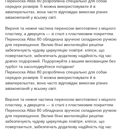
Переноска Atlas 80 розроблена спеціально для собак
середніх розмірів. Її можна використовувати й в
авіаперельотах, вона часто відповідає вимогам різних
авіакомпаній у всьому світі.
Верхня та нижня частина переноски виготовлені з міцного
пластику, а дверцята — зі сталі з пластиковим покриттям.
Переноска Atlas 80 обладнана зручною складаною ручкою
для переміщення. Великі бічні вентиляційні решітки
забезпечують чудову циркуляцію повітря. кліпси, що
повертаються, забезпечать додаткову надійність під час
довгих подорожей. Подорожуйте з вашим вихованцем без
турбот та насолоджуйтеся поїздкою!
Переноска Atlas 80 розроблена спеціально для собак
середніх розмірів. Її можна використовувати й в
авіаперельотах, вона часто відповідає вимогам різних
авіакомпаній у всьому світі.
Верхня та нижня частина переноски виготовлені з міцного
пластику, а дверцята — зі сталі з пластиковим покриттям.
Переноска Atlas 80 обладнана зручною складаною ручкою
для переміщення. Великі бічні вентиляційні решітки
забезпечують чудову циркуляцію повітря. кліпси, що
повертаються, забезпечать додаткову надійність під час