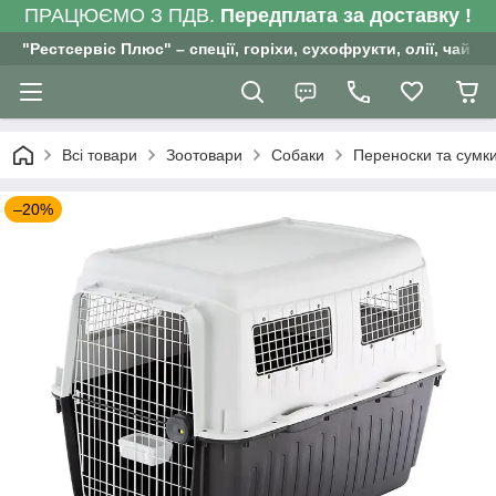
ПРАЦЮЄМО З ПДВ.
Передплата за доставку !
"Рестсервіс Плюс" – спеції, горіхи, сухофрукти, олії, чай , 
Всі товари
Зоотовари
Собаки
Переноски та сумк
–20%