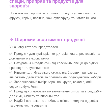
спецій, приправ та продуктів для
здоров'я
Пропонуємо широкий асортимент: спеції, сушені овочі та
фрукти, горіхи, насіння, чай, суперфуди та багато іншого
🔹
Широкий асортимент продукції
У нашому каталозі представлені:
✅ Продукти для кулінарів, кондитерів, кафе, ресторанів та
домашнього використання
✅ Натуральні інгредієнти - від класичних спецій до рідких
прянощів та сушених трав
✅ Рішення для будь-якого смаку: від базових приправ до
вишуканих делікатесів та преміальних подарункових наборів
✅ Збалансований вибір: борошно, крупи, бакалія, олії,
соуси та бульйони
✅ Продукція з можливістю замовлення оптом та в роздріб –
для сім'ї, бізнесу та виробництва.
✅ Надійні поставки та стабільна якість – жодних підробок
та сумнівних інгредієнтів