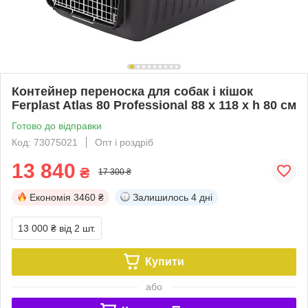
Контейнер переноска для собак і кішок
Ferplast Atlas 80 Professional 88 х 118 х h 80 см
Готово до відправки
Код: 73075021
Опт і роздріб
13 840
₴
17 300 ₴
Економія
3460 ₴
Залишилось
4 дні
13 000 ₴
від 2 шт.
Купити
або