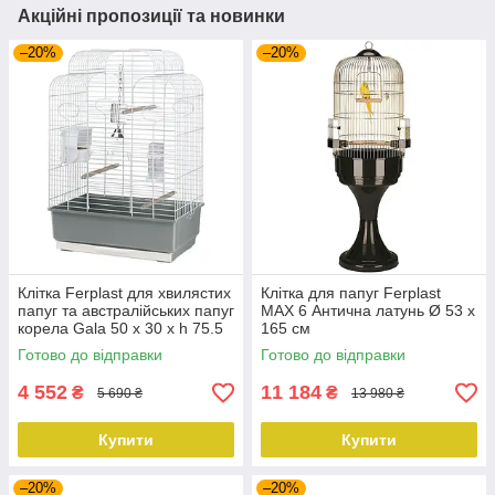
Акційні пропозиції та новинки
–20%
–20%
Клітка Ferplast для хвилястих
Клітка для папуг Ferplast
папуг та австралійських папуг
MAX 6 Антична латунь Ø 53 х
корела Gala 50 x 30 x h 75.5
165 см
cm
Готово до відправки
Готово до відправки
4 552
11 184
₴
₴
5 690 ₴
13 980 ₴
Купити
Купити
–20%
–20%