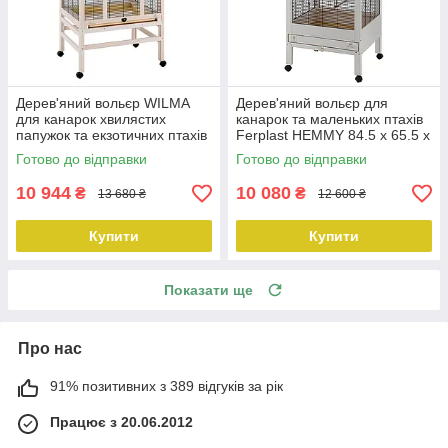
Дерев'яний вольєр WILMA
Дерев'яний вольєр для
для канарок хвилястих
канарок та маленьких птахів
папужок та екзотичних птахів
Ferplast HEMMY 84.5 x 65.5 x
Ferplast 83 x 67 x h 158.5 cm
h 165 cm
Готово до відправки
Готово до відправки
10 944
10 080
₴
₴
13 680 ₴
12 600 ₴
Купити
Купити
Показати ще
Про нас
91% позитивних з 389 відгуків за рік
Працює з 20.06.2012