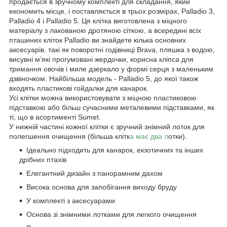
продається в зручному комплекті для складання, який
економить місце, і поставляється в трьох розмірах, Palladio 3,
Palladio 4 і Palladio 5. Ця клітка виготовлена з міцного
матеріалу з лакованою дротяною сіткою, а всередині всіх
пташиних кліток Palladio ви знайдете кілька основних
аксесуарів. такі як поворотні годівниці Brava, пляшка з водою,
висувні м’які прогумовані жердочки, корисна кліпса для
тримання овочів і миле дзеркало у формі серця з маленьким
дзвіночком. Найбільша модель - Palladio 5, до якої також
входять пластикові гойдалки для канарок.
Усі клітки можна використовувати з міцною пластиковою
підставкою або більш сучасними металевими підставками, як
ті, що в асортименті Sumet.
У нижній частині кожної клітки є зручний знімний лоток для
полегшення очищення (більша клітк
а має два л
отки).
Ідеально підходить для канарок, екзотичних та інших
дрібних птахів
Елегантний дизайн з панорамним дахом
Висока основа для запобігання виходу бруду
У комплекті з аксесуарами
Основа зі знімними лотками для легкого очищення