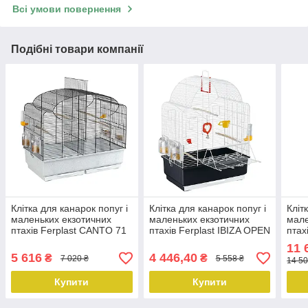
Всі умови повернення
Подібні товари компанії
Клітка для канарок попуг і
Клітка для канарок попуг і
Кліт
маленьких екзотичних
маленьких екзотичних
мале
птахів Ferplast CANTO 71
птахів Ferplast IBIZA OPEN
птах
х 38 х в 60,5 см
Біла
x ви
11 
5 616
4 446,40
₴
₴
7 020 ₴
5 558 ₴
14 50
Купити
Купити