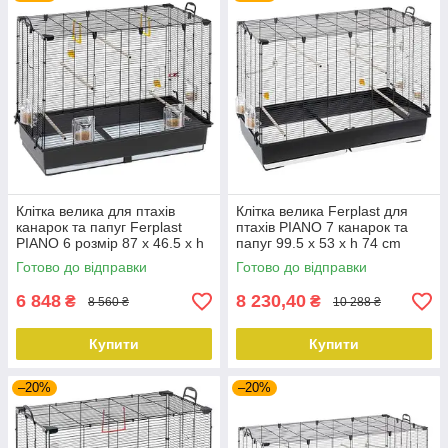
Клітка велика для птахів
Клітка велика Ferplast для
канарок та папуг Ferplast
птахів PIANO 7 канарок та
PIANO 6 розмір 87 x 46.5 x h
папуг 99.5 x 53 x h 74 cm
70 cm
Готово до відправки
Готово до відправки
6 848
8 230,40
₴
₴
8 560 ₴
10 288 ₴
Купити
Купити
–20%
–20%