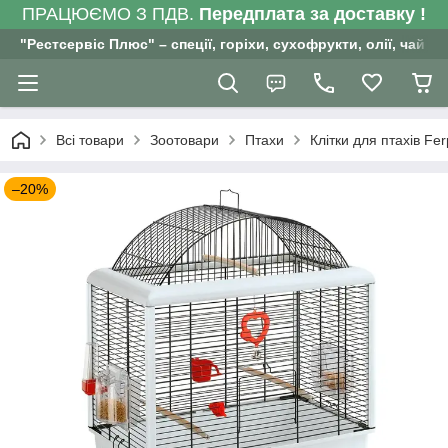
ПРАЦЮЄМО З ПДВ.
Передплата за доставку !
"Рестсервіс Плюс" – спеції, горіхи, сухофрукти, олії, чай , 
Всі товари
Зоотовари
Птахи
Клітки для птахів Fer
–20%