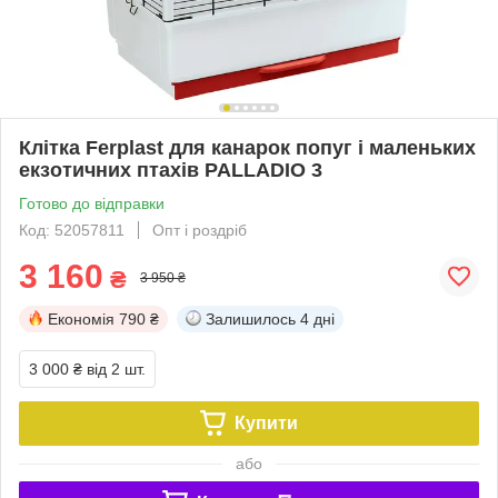
Клітка Ferplast для канарок попуг і маленьких
екзотичних птахів PALLADIO 3
Готово до відправки
Код: 52057811
Опт і роздріб
3 160
₴
3 950 ₴
Економія
790 ₴
Залишилось
4 дні
3 000 ₴
від 2 шт.
Купити
або