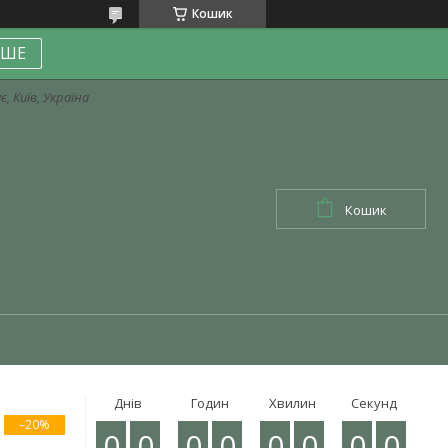
Кошик
ІШЕ
, Київ, Україна
Кошик
Днів
Годин
Хвилин
Секунд
–20%
0
0
0
0
0
0
0
0