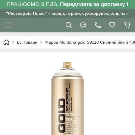
ПРАЦЮЄМО З ПДВ.
Передплата за доставку !
"Рестсервіс Плюс" – спеції, горіхи, сухофрукти, олії, чай , 
Всі товари
Фарба Mоntana gold S9110 Сніжний білий 40