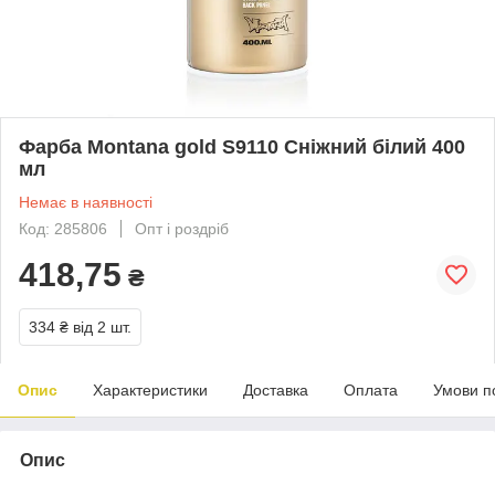
Фарба Mоntana gold S9110 Сніжний білий 400
мл
Немає в наявності
Код: 285806
Опт і роздріб
418,75
₴
334 ₴
від 2 шт.
Опис
Характеристики
Доставка
Оплата
Умови п
Опис