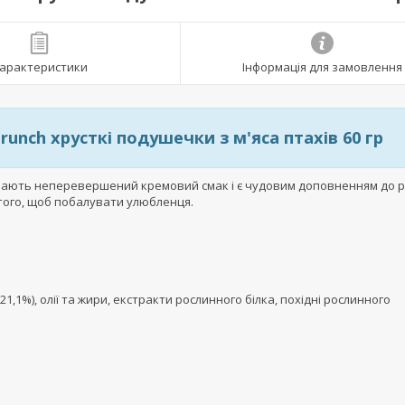
арактеристики
Інформація для замовлення
Crunch хрусткі подушечки з м'яса птахів 60 гр
ці мають неперевершений кремовий смак і є чудовим доповненням до 
 того, щоб побалувати улюбленця.
1,1%), олії та жири, екстракти рослинного білка, похідні рослинного