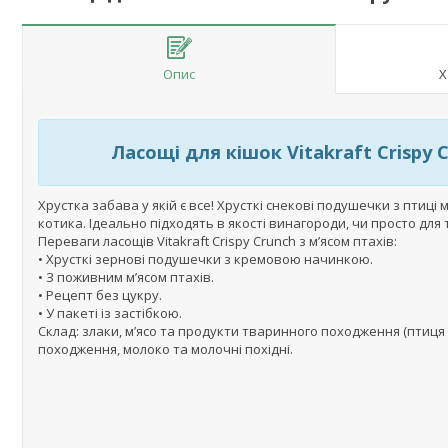
Опис
Х
Ласощі для кішок Vitakraft Crispy 
Хрустка забава у якій є все! Хрусткі снекові подушечки з пти
котика. Ідеально підходять в якості винагороди, чи просто для
Переваги ласощів Vitakraft Crispy Crunch з м’ясом птахів:
• Хрусткі зернові подушечки з кремовою начинкою.
• З поживним м’ясом птахів.
• Рецепт без цукру.
• У пакеті із застібкою.
Склад: злаки, м’ясо та продукти тваринного походження (птиця 2
походження, молоко та молочні похідні.