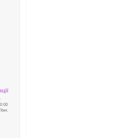
ції
о
0:00
iber,