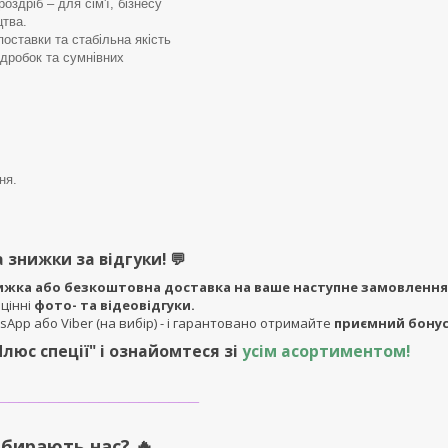
роздріб – для сім'ї, бізнесу
цтва.
поставки та стабільна якість
ідробок та сумнівних
в
ня.
 знижки за відгуки!
💬
ижка або безкоштовна доставка на ваше наступне замовлення
 цінні
фото- та відеовідгуки.
sApp або Viber (на вибір) - і гарантовано отримайте
приємний бонус
Плюс спеції"
і ознайомтеся зі
усім асортиментом!
____________________
бирають нас? 🔥