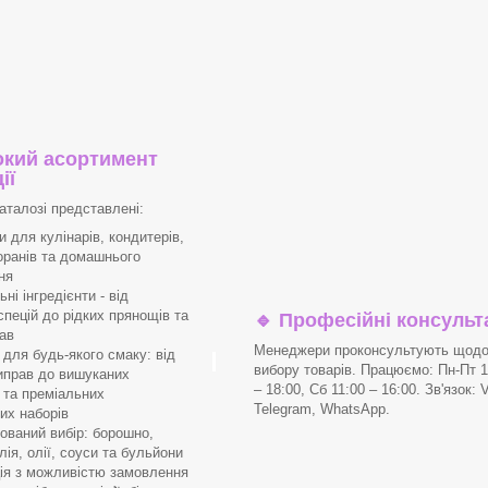
кий асортимент
ії
аталозі представлені:
 для кулінарів, кондитерів,
оранів та домашнього
ня
і інгредієнти - від
спецій до рідких прянощів та
🔹
Професійні консульта
ав
Менеджери проконсультують щод
для будь-якого смаку: від
вибору товарів. Працюємо: Пн-Пт 1
иправ до вишуканих
– 18:00, Сб 11:00 – 16:00. Зв'язок: V
в та преміальних
Telegram, WhatsApp.
их наборів
ваний вибір: борошно,
лія, олії, соуси та бульйони
я з можливістю замовлення