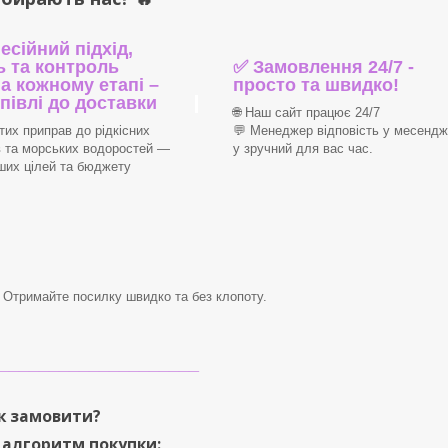
сійний підхід,
ь та контроль
✅ Замовлення 24/7 -
на кожному етапі –
просто та швидко!
упівлі до доставки
🌐 Наш сайт працює 24/7
тих приправ до рідкісних
💬 Менеджер відповість у месенд
 та морських водоростей —
у зручний для вас час.
ших цілей та бюджету
. Отримайте посилку швидко та без клопоту.
____________________
к замовити?
 алгоритм покупки: