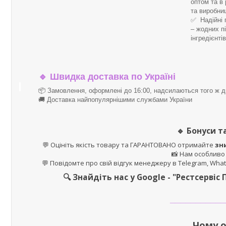
оптом та в 
та виробни
✅ Надійні 
– жодних п
інгредієнті
🔹
Швидка доставка по Україні
📦 Замовлення, оформлені до 16:00, надсилаються того ж д
🚚 Доставка найпопулярнішими службами України
🔹
Бонуси та
💬 Оцініть якість товару та ГАРАНТОВАНО отримайте
зн
📸 Нам особливо
💬 Повідомте про свій відгук менеджеру в Telegram, What
🔍 Знайдіть нас у Google - "Рестсервіс 
___________
Чому о