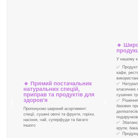
🔹
Широ
продукц
У нашому к
✅ Продукти
кафе, рест
використан
🔹
Прямий постачальник
✅ Натуральн
натуральних спецій,
класичних 
приправ та продуктів для
сушених тр
здоров'я
✅ Рішення 
базових пр
Пропонуємо широкий асортимент:
делікатесі
спеції, сушені овочі та фрукти, горіхи,
подарунков
насіння, чай, суперфуди та багато
✅ Збалансо
іншого
крупи, бака
✅ Продукці