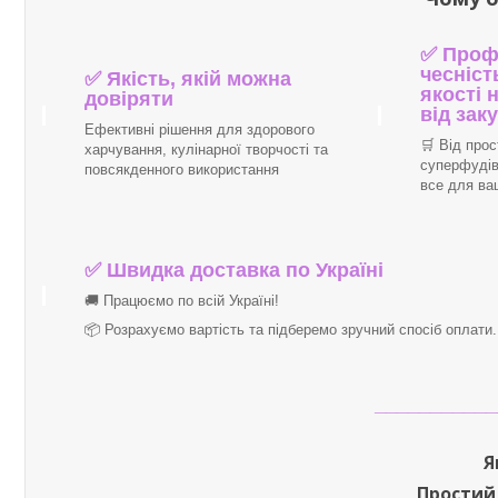
✅ Профе
чесніст
✅ Якість, якій можна
якості 
довіряти
від зак
Ефективні рішення для здорового
🛒 Від прос
харчування, кулінарної творчості та
суперфудів
повсякденного використання
все для ва
✅
Швидка доставка по Україні
🚚 Працюємо по всій Україні!
📦 Розрахуємо вартість та підберемо зручний спосіб оплати
___________
Я
Простий