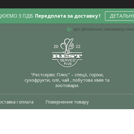
ЦЮЄМО З ПДВ.
Передплата за доставку !
ДЕТАЛЬН
вул. Деснянська ,самовивозу немає
"Рестсервіс Плюс" – спеції, горіхи,
сухофрукти, олії, чай , побутова хімія та
зоотовари.
ставка і оплата
Повернення товару