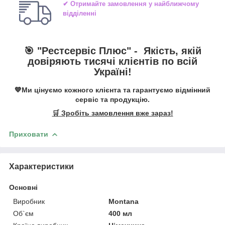
✔ Отримайте замовлення у найближчому
відділенні
🎯 "
Рестсервіс Плюс
" -
Якість, якій
довіряють тисячі клієнтів по всій
Україні!
💙Ми цінуємо кожного клієнта та гарантуємо відмінний
сервіс та продукцію.
🛒 Зробіть замовлення вже зараз!
Приховати
Характеристики
Основні
Виробник
Montana
Об`єм
400 мл