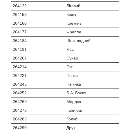
264122
Біговий
264153
Кожа
264160
Кремінь
264177
Фраппе
264184
Шоколадний
264191
Ява
264207
Сухар
264214
Гат
264221
Почка
264245
Печінка
264252
Б.А. Боско
264269
Мердок
264276
Ганнібал
264283
Голуб
264290
Друк