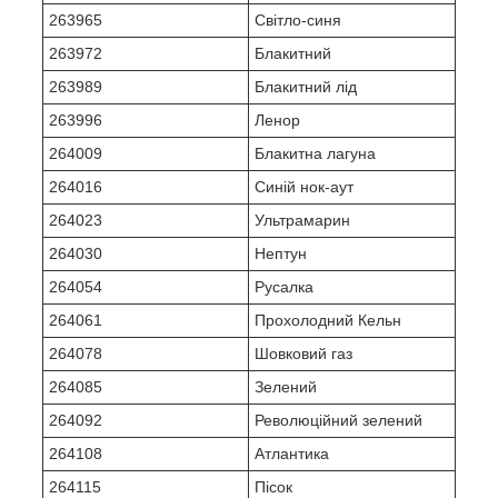
263965
Світло-синя
263972
Блакитний
263989
Блакитний лід
263996
Ленор
264009
Блакитна лагуна
264016
Синій нок-аут
264023
Ультрамарин
264030
Нептун
264054
Русалка
264061
Прохолодний Кельн
264078
Шовковий газ
264085
Зелений
264092
Революційний зелений
264108
Атлантика
264115
Пісок