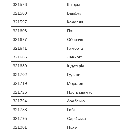
321573
Шторм
321580
Бамбук
321597
Конопля
321603
Пан
321627
Обличчя
321641
Гамбета
321665
Леннокс
321689
Індустрія
321702
Гудини
321719
Морфей
321726
Нострадамус
321764
Арабська
321788
Гобі
321795
Сирійська
321801
Після