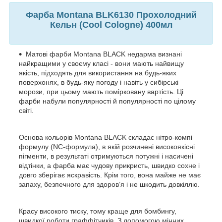
Фарба Montana BLK6130 Прохолодний
Кельн (Cool Cologne) 400мл
Матові фарби Montana BLACK недарма визнані
найкращими у своєму класі - вони мають найвищу
якість, підходять для використання на будь-яких
поверхонях, в будь-яку погоду і навіть у сибірські
морози, при цьому мають помірковану вартість. Ці
фарби набули популярності й популярності по цілому
світі.
Основа кольорів Montana BLACK складає нітро-компі
формулу (NC-формула), в якій розчинені високоякісні
пігменти, в результаті отримуються потужні і насичені
відтінки, а фарба має чудову прикристь, швидко сохне і
довго зберігає яскравість. Крім того, вона майже не має
запаху, безпечного для здоров’я і не шкодить довкіллю.
Красу високого тиску, тому краще для бомбингу,
швидкої роботи граффітчиків. З допомогою мінних