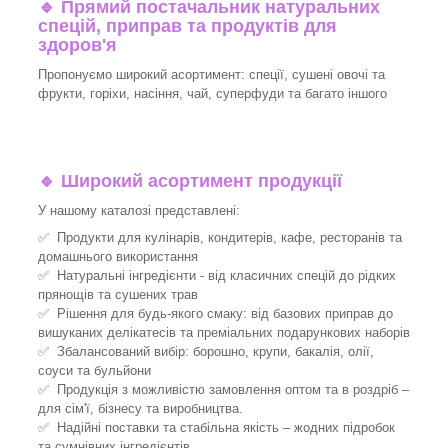
🔹
Прямий постачальник натуральних
спецій, приправ та продуктів для
здоров'я
Пропонуємо широкий асортимент: спеції, сушені овочі та
фрукти, горіхи, насіння, чай, суперфуди та багато іншого
🔹
Широкий асортимент продукції
У нашому каталозі представлені:
✅ Продукти для кулінарів, кондитерів, кафе, ресторанів та
домашнього використання
✅ Натуральні інгредієнти - від класичних спецій до рідких
прянощів та сушених трав
✅ Рішення для будь-якого смаку: від базових приправ до
вишуканих делікатесів та преміальних подарункових наборів
✅ Збалансований вибір: борошно, крупи, бакалія, олії,
соуси та бульйони
✅ Продукція з можливістю замовлення оптом та в роздріб –
для сім'ї, бізнесу та виробництва.
✅ Надійні поставки та стабільна якість – жодних підробок
та сумнівних інгредієнтів