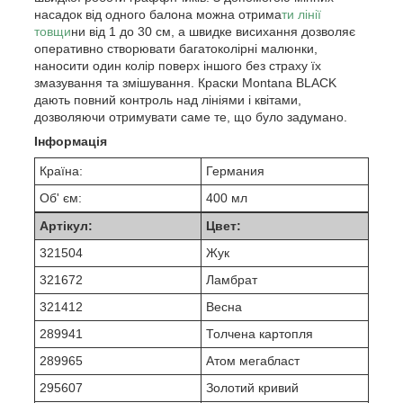
насадок від одного балона можна отрима
ти лінії
товщи
ни від 1 до 30 см, а швидке висихання дозволяє
оперативно створювати багатоколірні малюнки,
наносити один колір поверх іншого без страху їх
змазування та змішування. Краски Montana BLACK
дають повний контроль над лініями і квітами,
дозволяючи отримувати саме те, що було задумано.
Інформація
Країна:
Германия
Об' єм:
400 мл
Артікул:
Цвет:
321504
Жук
321672
Ламбрат
321412
Весна
289941
Толчена картопля
289965
Атом мегабласт
295607
Золотий кривий