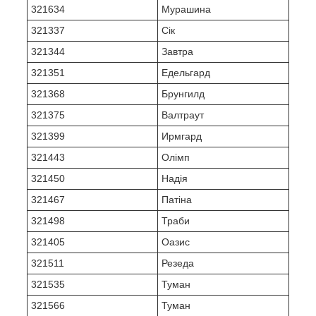
321634
Мурашина
321337
Сік
321344
Завтра
321351
Едельгард
321368
Брунгилд
321375
Валтраут
321399
Ирмгард
321443
Олімп
321450
Надія
321467
Патіна
321498
Траби
321405
Оазис
321511
Резеда
321535
Туман
321566
Туман