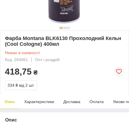
Фарба Montana BLK6130 Прохолодний Кельн
(Cool Cologne) 400мл
Немає в наявності
Код: 264061
Опт і роздріб
418,75
₴
334 ₴
від 2 шт.
Опис
Характеристики
Доставка
Оплата
Умови п
Опис