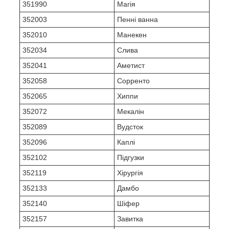
351990
Магія
352003
Пенні ванна
352010
Манекен
352034
Слива
352041
Аметист
352058
Сорренто
352065
Хиппи
352072
Мекалін
352089
Вудсток
352096
Каплі
352102
Підгузки
352119
Хірургія
352133
Дамбо
352140
Шіфер
352157
Завитка