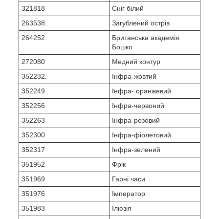
321818
Сніг білий
263538.
Загублений острів
264252.
Британська академія
Бошко
272080
Медний контур
352232.
Інфра-жовтий
352249
Інфра- оранжевий
352256
Інфра-червоний
352263
Інфра-розовий
352300
Інфра-фіолетовий
352317
Інфра-зелений
351952
Фрік
351969
Гарні часи
351976
Імператор
351983
Ілюзія