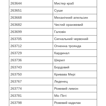
263644
Мистер краб
263651
Суши
263668
Механічний апельсин
263682
Чистий оранжевий
263699
Галовін
263705
Сигнальний червоний
263712
Огненна троянда
263729
Кардинал
263736
Шерил
263743
Бордовий
263750
Кривава Мері
263767
Леденец
263774
Рожевий лимон
263781
Міс Піггі
263798
Рожевий кадилак