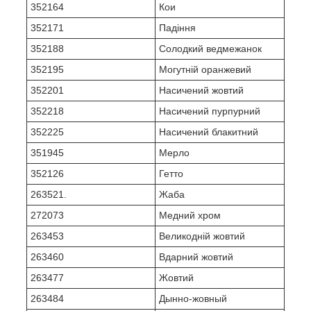
352164
Кои
352171
Падіння
352188
Солодкий ведмежанок
352195
Могутній оранжевий
352201
Насичений жовтий
352218
Насичений пурпурний
352225
Насичений блакитний
351945
Мерло
352126
Гетто
263521.
Жаба
272073
Медний хром
263453
Великодній жовтий
263460
Вдарний жовтий
263477
Жовтий
263484
Дынно-жовный