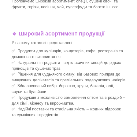
Пропонуємо широкий асортимент: спеції, сушені овочі та
фрукти, горіхи, насіння, чай, суперфуди та багато іншого
🔹
Широкий асортимент продукції
У нашому каталозі представлені:
✅ Продукти для кулінарів, кондитерів, кафе, ресторанів та
домашнього використання
✅ Натуральні інгредієнти - від класичних спецій до рідких
прянощів та сушених трав
✅ Рішення для будь-якого смаку: від базових приправ до
вишуканих делікатесів та преміальних подарункових наборів
✅ Збалансований вибір: борошно, крупи, бакалія, олії,
соуси та бульйони
✅ Продукція з можливістю замовлення оптом та в роздріб –
для сім'ї, бізнесу та виробництва.
✅ Надійні поставки та стабільна якість – жодних підробок
та сумнівних інгредієнтів