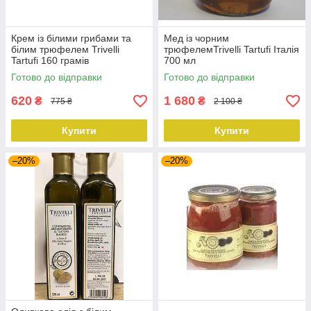
Крем із білими грибами та
Мед із чорним
білим трюфелем Trivelli
трюфелемTrivelli Tartufi Італія
Tartufi 160 грамів
700 мл
Готово до відправки
Готово до відправки
620
1 680
₴
₴
775 ₴
2 100 ₴
Купити
Купити
–20%
–20%