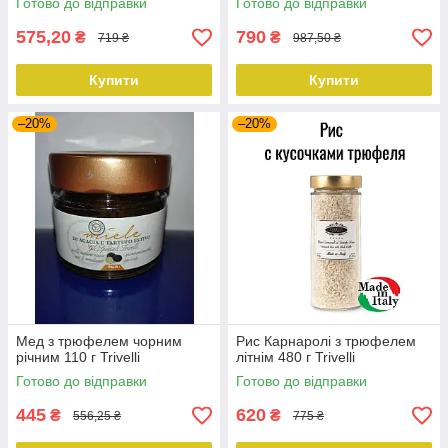
Готово до відправки
Готово до відправки
575,20
790
₴
₴
719 ₴
987,50 ₴
Купити
Купити
–20%
–20%
Мед з трюфелем чорним
Рис Карнаролі з трюфелем
річним 110 г Trivelli
літнім 480 г Trivelli
Готово до відправки
Готово до відправки
445
620
₴
₴
556,25 ₴
775 ₴