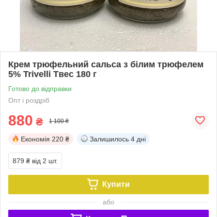
Крем трюфельний сальса з білим трюфелем
5% Trivelli Tвес 180 г
Готово до відправки
Опт і роздріб
880
₴
1 100 ₴
Економія
220 ₴
Залишилось
4 дні
879 ₴
від 2 шт.
Купити
або