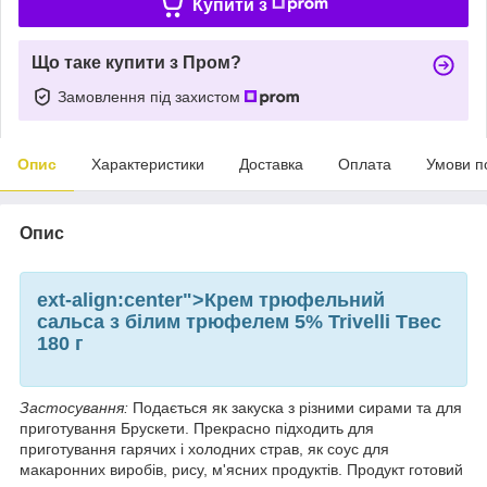
Купити з
Що таке купити з Пром?
Замовлення під захистом
Опис
Характеристики
Доставка
Оплата
Умови п
Опис
ext-align:center">
Крем трюфельний
сальса з білим трюфелем 5% Trivelli Tвес
180 г
Застосування:
Подається як закуска з різними сирами та для
приготування Брускети. Прекрасно підходить для
приготування гарячих і холодних страв, як соус для
макаронних виробів, рису, м'ясних продуктів. Продукт готовий