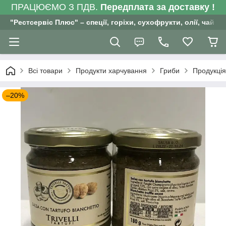
ПРАЦЮЄМО З ПДВ.
Передплата за доставку !
"Рестсервіс Плюс" – спеції, горіхи, сухофрукти, олії, чай , 
Всі товари
Продукти харчування
Гриби
Продукція
–20%