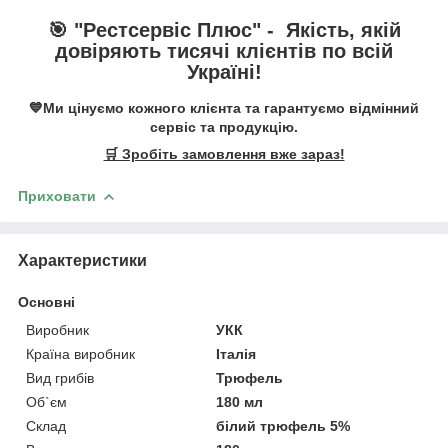
🎯 "
Рестсервіс Плюс
" -
Якість, якій
довіряють тисячі клієнтів по всій
Україні!
💙Ми цінуємо кожного клієнта та гарантуємо відмінний
сервіс та продукцію.
🛒 Зробіть замовлення вже зараз!
Приховати
Характеристики
Основні
Виробник
УКК
Країна виробник
Італія
Вид грибів
Трюфель
Об`єм
180 мл
Склад
білий трюфель 5%