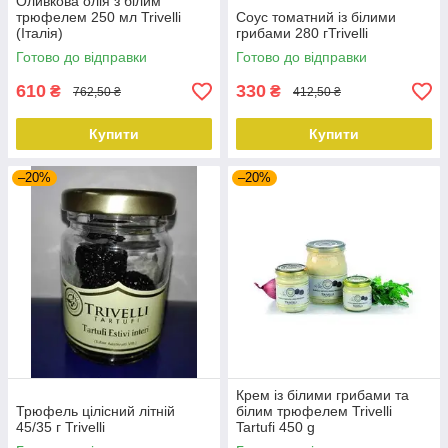
Оливкова олія з білим
трюфелем 250 мл Trivelli
Соус томатний із білими
(Італія)
грибами 280 гTrivelli
Готово до відправки
Готово до відправки
610
330
₴
₴
762,50 ₴
412,50 ₴
Купити
Купити
–20%
–20%
Крем із білими грибами та
Трюфель цілісний літній
білим трюфелем Trivelli
45/35 г Trivelli
Tartufi 450 g