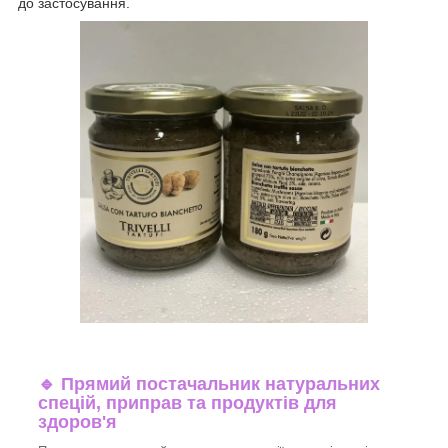
до застосування.
🔹
Прямий постачальник натуральних
спецій, приправ та продуктів для
здоров'я