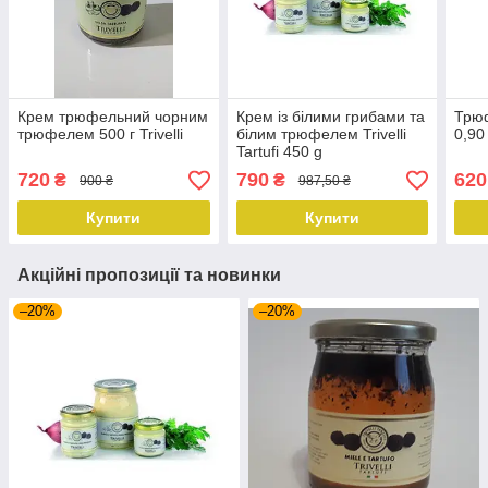
Крем трюфельний чорним
Крем із білими грибами та
Трю
трюфелем 500 г Trivelli
білим трюфелем Trivelli
0,90 
Tartufi 450 g
720
790
620
₴
₴
900 ₴
987,50 ₴
Купити
Купити
Акційні пропозиції та новинки
–20%
–20%