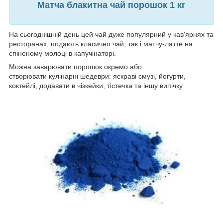
Матча блакитна чай порошок 1 кг
На сьогоднішній день цей чай дуже популярний у кав'ярнях та
ресторанах, подають класично чай, так і матчу-латте на
спіненому молоці в капучінаторі.
Можна заварювати порошок окремо або
створювати кулінарні шедеври: яскраві смузі, йогурти,
коктейлі, додавати в чізкейки, тістечка та іншу випічку