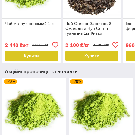
Чай матчу японський 1 кг
Чай Оолонг Запечений
Іван
Смажений Нун Сян ті
ферм
гуань інь 1кг Китай
2 440
2 100
960
₴/кг
₴/кг
3 050 ₴/кг
2 625 ₴/кг
Купити
Купити
Акційні пропозиції та новинки
–20%
–20%