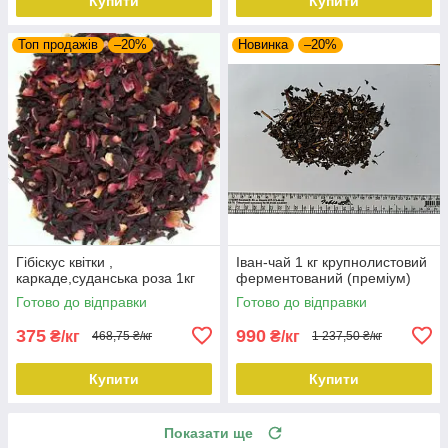
Купити
Купити
Топ продажів
–20%
Новинка
–20%
Гібіскус квітки ,
Іван-чай 1 кг крупнолистовий
каркаде,суданська роза 1кг
ферментований (преміум)
Готово до відправки
Готово до відправки
375
990
₴/кг
₴/кг
468,75 ₴/кг
1 237,50 ₴/кг
Купити
Купити
Показати ще