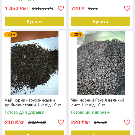
1 450
720
₴/кг
₴
1 812,50 ₴/кг
900 ₴
Купити
Купити
–20%
–20%
Чай чорний грузиннський
Чай чорний Грузія великий
дрібнолистовий 1 кг від 10 кг
лист 1 кг від 10 кг
Готово до відправки
Готово до відправки
210
220
₴/кг
₴/кг
262,50 ₴/кг
275 ₴/кг