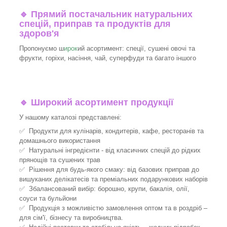
🔹
Прямий постачальник натуральних
спецій, приправ та продуктів для
здоров'я
Пропонуємо ш
ирок
ий асортимент: спеції, сушені овочі та
фрукти, горіхи, насіння, чай, суперфуди та багато іншого
🔹
Широкий асортимент продукції
У нашому каталозі представлені:
✅ Продукти для кулінарів, кондитерів, кафе, ресторанів та
домашнього використання
✅ Натуральні інгредієнти - від класичних спецій до рідких
прянощів та сушених трав
✅ Рішення для будь-якого смаку: від базових приправ до
вишуканих делікатесів та преміальних подарункових наборів
✅ Збалансований вибір: борошно, крупи, бакалія, олії,
соуси та бульйони
✅ Продукція з можливістю замовлення оптом та в роздріб –
для сім'ї, бізнесу та виробництва.