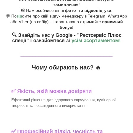
замовлення!
📸 Нам особливо цінні
фото- та відеовідгуки.
💬 По
від
омте про свій відгук менеджеру в Telegram, WhatsApp
або Viber (на вибір) - і гарантовано отримайте
приємний
бонус!
🔍 Знайдіть нас у Google - "Рестсервіс Плюс
спеції"
і ознайомтеся зі
усім асортиментом!
_______________________________
Чому обирають нас? 🔥
✅ Якість, якій можна довіряти
Ефективні рішення для здорового харчування, кулінарної
творчості та повсякденного використання
✅ Професійний підхід, чесність та