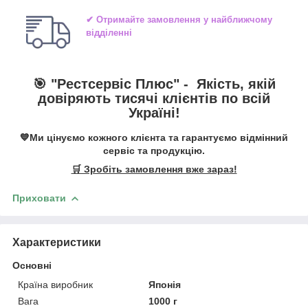
✔ Отримайте замовлення у найближчому
відділенні
🎯 "
Рестсервіс Плюс
" -
Якість, якій
довіряють тисячі клієнтів по всій
Україні!
💙Ми цінуємо кожного клієнта та гарантуємо відмінний
сервіс та продукцію.
🛒 Зробіть замовлення вже зараз!
Приховати
Характеристики
Основні
Країна виробник
Японія
Вага
1000 г