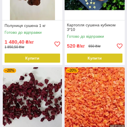
Картопля сушена кубиком
Полуниця сушена 1 кг
3*10
Готово до відправки
Готово до відправки
1 480,40
₴/кг
520
₴/кг
650 ₴/кг
1 850,50 ₴/кг
Купити
Купити
–20%
–20%