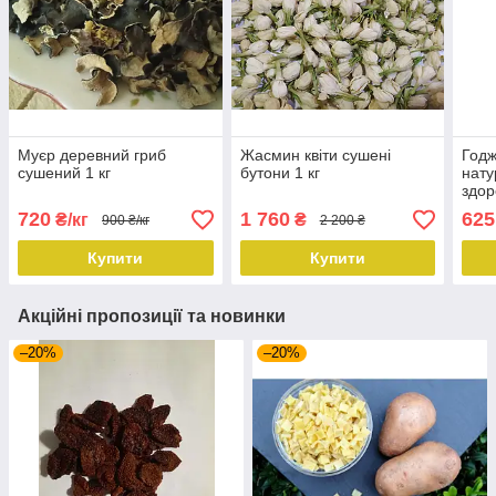
Муєр деревний гриб
Жасмин квіти сушені
Годж
сушений 1 кг
бутони 1 кг
нату
здор
720
1 760
625
₴/кг
₴
900 ₴/кг
2 200 ₴
Купити
Купити
Акційні пропозиції та новинки
–20%
–20%