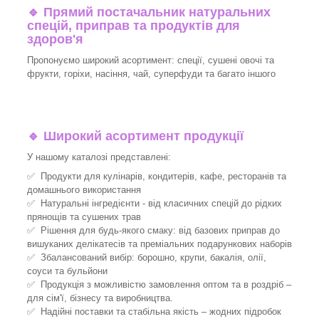
🔹
Прямий постачальник натуральних
спецій, приправ та продуктів для
здоров'я
Пропонуємо широкий асортимент: спеції, сушені овочі та
фрукти, горіхи, насіння, чай, суперфуди та багато іншого
🔹
Широкий асортимент продукції
У нашому каталозі представлені:
✅ Продукти для кулінарів, кондитерів, кафе, ресторанів та
домашнього використання
✅ Натуральні інгредієнти - від класичних спецій до рідких
прянощів та сушених трав
✅ Рішення для будь-якого смаку: від базових приправ до
вишуканих делікатесів та преміальних подарункових наборів
✅ Збалансований вибір: борошно, крупи, бакалія, олії,
соуси та бульйони
✅ Продукція з можливістю замовлення оптом та в роздріб –
для сім'ї, бізнесу та виробництва.
✅ Надійні поставки та стабільна якість – жодних підробок