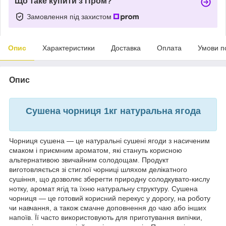
Що таке купити з Пром?
Замовлення під захистом
Опис
Характеристики
Доставка
Оплата
Умови п
Опис
Сушена чорниця 1кг натуральна ягода
Чорниця сушена — це натуральні сушені ягоди з насиченим
смаком і приємним ароматом, які стануть корисною
альтернативою звичайним солодощам. Продукт
виготовляється зі стиглої чорниці шляхом делікатного
сушіння, що дозволяє зберегти природну солодкувато-кислу
нотку, аромат ягід та їхню натуральну структуру. Сушена
чорниця — це готовий корисний перекус у дорогу, на роботу
чи навчання, а також смачне доповнення до чаю або інших
напоїв. Її часто використовують для приготування випічки,